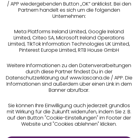
/ APP wiedergebenden Button „OK” anklickst. Bei den
Partnern handelt es sich um die folgenden
Rechtliches
Unternehmen:
Meta Platforms Ireland Limited, Google Ireland
Limited, Criteo SA, Microsoft Ireland Operations
Limited, TikTok Information Technologies UK Limited,
Pinterest Europe Limited, RTB House GmbH
Alle Preise inkl. MwSt., zzgl.
Versandkosten
** Bonität vorausgesetzt, berechtigt zur Bonitätsprüfung
Weitere Informationen zu den Datenverarbeitungen
durch diese Partner findest Du in der
Datenschutzerklärung auf www.lascana.de / APP. Die
Informationen sind außerdem über einen Link in dem
Banner abrufbar.
Sie können Ihre Einwilligung auch jederzeit grundlos
mit Wirkung für die Zukunft widerrufen, indem Sie z. B.
auf den Button "Cookie-Einstellungen" im Footer der
Website und "Cookies ablehnen" klicken.