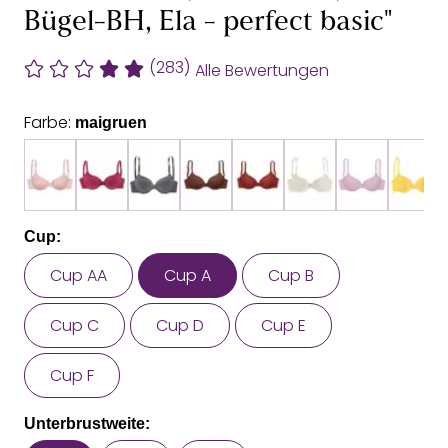
Bügel-BH, Ela - perfect basic"
(283)
Alle Bewertungen
Farbe:
maigruen
Cup:
Cup AA
Cup A
Cup B
Cup C
Cup D
Cup E
Cup F
Unterbrustweite: