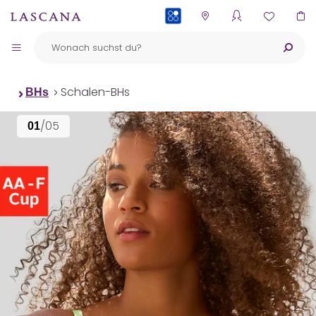
PAYBACK
Schalen-BHs
BHs
/05
01