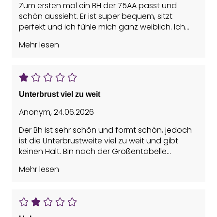
Zum ersten mal ein BH der 75AA passt und
schön aussieht. Er ist super bequem, sitzt
perfekt und ich fühle mich ganz weiblich. Ich
kann in den Spiegel schauen auch eine kleine
Mehr lesen
Brust sieht wunderschön aus!
Unterbrust viel zu weit
Anonym
,
24.06.2026
Der Bh ist sehr schön und formt schön, jedoch
ist die Unterbrustweite viel zu weit und gibt
keinen Halt. Bin nach der Größentabelle
gegangen. Mit 72/73 cm kommt Größe 70 raus.
Mehr lesen
Bräuchte aber 65. Leider gibt es diesen Bh nicht
in 65. Schade.