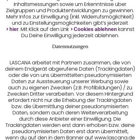
Inhaltsmessungen sowie um Erkenntnisse über
Zielgruppen und Produktentwicklungen zu gewinnen.
Mehr Infos zur Einwilligung (inkl. Widerrufsmöglichkeit)
und zu Einstellungsmöglichkeiten gibt’s jederzeit
Unsere Apps
. Mit Klick auf den Link
kannst
hier
Cookies ablehnen
Du Deine Einwilligung jederzeit ablehnen.
Datennutzungen
LASCANA arbeitet mit Partnern zusammen, die von
deinem Endgerät abgerufene Daten (Trackingdaten)
oder die von uns übermittelten pseudonymisierten
Daten zur Aussteuerung unserer Werbung sowie
auch zu eigenen Zwecken (z.B. Profilbildungen) / zu
Zwecken Dritter verarbeiten. Vor diesem Hintergrund
erfordert nicht nur die Erhebung der Trackingdaten
Services
bzw. die Übermittlung deiner pseudonymisierten
Daten, sondern auch deren Weiterverarbeitung
durch diese Anbieter einer Einwilligung. Die
Beratung
Trackingdaten werden erst dann erhoben bzw. deine
pseudonymisierten Daten erst dann übermittelt,
Über uns
wenn du auf den in dem Banner auf www.lascana.de