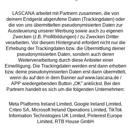
LASCANA arbeitet mit Partnern zusammen, die von
deinem Endgerät abgerufene Daten (Trackingdaten) oder
die von uns übermittelten pseudonymisierten Daten zur
Aussteuerung unserer Werbung sowie auch zu eigenen
Services
Zwecken (z.B. Profilbildungen) / zu Zwecken Dritter
verarbeiten. Vor diesem Hintergrund erfordert nicht nur die
Beratung
Erhebung der Trackingdaten bzw. die Übermittlung deiner
pseudonymisierten Daten, sondern auch deren
Weiterverarbeitung durch diese Anbieter einer
Über uns
Einwilligung. Die Trackingdaten werden erst dann erhoben
bzw. deine pseudonymisierten Daten erst dann übermittelt,
wenn du auf den in dem Banner auf www.lascana.de /
Rechtliches
APP wiedergebenden Button „OK” anklickst. Bei den
Partnern handelt es sich um die folgenden Unternehmen:
Meta Platforms Ireland Limited, Google Ireland Limited,
Criteo SA, Microsoft Ireland Operations Limited, TikTok
Information Technologies UK Limited, Pinterest Europe
Alle Preise inkl. MwSt., zzgl.
Versandkosten
Limited, RTB House GmbH
** Bonität vorausgesetzt, berechtigt zur Bonitätsprüfung