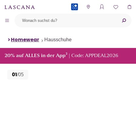
PAYBACK
Homewear
Hausschuhe
²
20% auf ALLES in der App
| Code: APPDEAL2026
01
/05