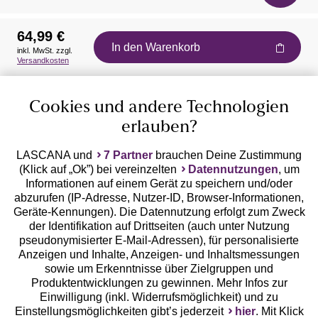
64,99 €
In den Warenkorb
inkl. MwSt. zzgl.
Auszeichnungen
Versandkosten
Cookies und andere Technologien
erlauben?
LASCANA und
7 Partner
brauchen Deine Zustimmung
(Klick auf „Ok”) bei vereinzelten
Datennutzungen
, um
Geprüfte Sicherheit
Informationen auf einem Gerät zu speichern und/oder
abzurufen (IP-Adresse, Nutzer-ID, Browser-Informationen,
Geräte-Kennungen). Die Datennutzung erfolgt zum Zweck
der Identifikation auf Drittseiten (auch unter Nutzung
pseudonymisierter E-Mail-Adressen), für personalisierte
Anzeigen und Inhalte, Anzeigen- und Inhaltsmessungen
Unsere Apps
sowie um Erkenntnisse über Zielgruppen und
Produktentwicklungen zu gewinnen. Mehr Infos zur
Einwilligung (inkl. Widerrufsmöglichkeit) und zu
Einstellungsmöglichkeiten gibt’s jederzeit
hier
. Mit Klick