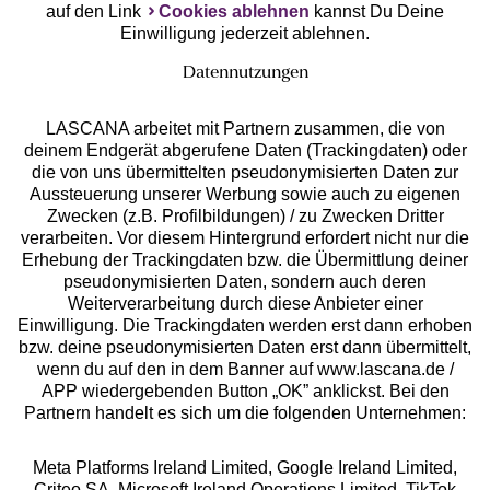
auf den Link
Cookies ablehnen
kannst Du Deine
Einwilligung jederzeit ablehnen.
Datennutzungen
LASCANA arbeitet mit Partnern zusammen, die von
deinem Endgerät abgerufene Daten (Trackingdaten) oder
die von uns übermittelten pseudonymisierten Daten zur
Services
Aussteuerung unserer Werbung sowie auch zu eigenen
Zwecken (z.B. Profilbildungen) / zu Zwecken Dritter
Beratung
verarbeiten. Vor diesem Hintergrund erfordert nicht nur die
Erhebung der Trackingdaten bzw. die Übermittlung deiner
pseudonymisierten Daten, sondern auch deren
Über uns
Weiterverarbeitung durch diese Anbieter einer
Einwilligung. Die Trackingdaten werden erst dann erhoben
bzw. deine pseudonymisierten Daten erst dann übermittelt,
Rechtliches
wenn du auf den in dem Banner auf www.lascana.de /
APP wiedergebenden Button „OK” anklickst. Bei den
Partnern handelt es sich um die folgenden Unternehmen:
Meta Platforms Ireland Limited, Google Ireland Limited,
Criteo SA, Microsoft Ireland Operations Limited, TikTok
Alle Preise inkl. MwSt., zzgl.
Versandkosten