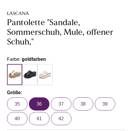
LASCANA
Pantolette "Sandale,
Sommerschuh, Mule, offener
Schuh,"
Farbe:
goldfarben
Größe:
35
36
37
38
39
40
41
42