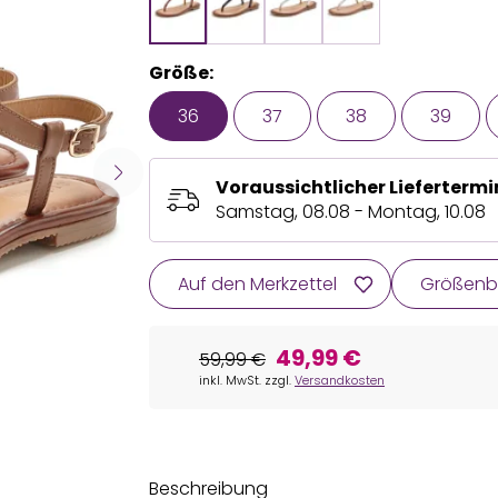
Größe:
36
37
38
39
Voraussichtlicher Liefertermi
Samstag, 08.08 - Montag, 10.08
Auf den Merkzettel
Größenb
49,99 €
59,99 €
inkl. MwSt. zzgl.
Versandkosten
Beschreibung