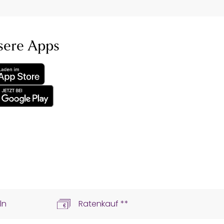
sere Apps
ln
Ratenkauf **