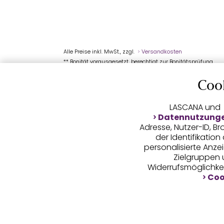
Alle Preise inkl. MwSt., zzgl.
Versandkosten
** Bonität vorausgesetzt, berechtigt zur Bonitätsprüfung
Coo
LASCANA und
Datennutzung
Adresse, Nutzer-ID, 
der Identifikatio
personalisierte Anz
Zielgruppen u
Widerrufsmöglichkei
Coo
LASCANA arbei