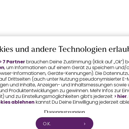
kies und andere Technologien erlau
7 Partner
brauchen Deine Zustimmung (Klick auf „Ok”) be
en
, um Informationen auf einem Gerät zu speichern und/o
Browser-Informationen, Geräte-Kennungen). Die Datennutz
n auf Drittseiten (auch unter Nutzung pseudonymisierter E-M
eigen und Inhalte, Anzeigen- und Inhaltsmessungen sowie 
nd Produktentwicklungen zu gewinnen. Mehr Infos zur Einwi
t) und zu Einstellungsmöglichkeiten gibt’s jederzeit
hier
.
kies ablehnen
kannst Du Deine Einwilligung jederzeit abl
Datennutzungen
O.K.
tet mit Partnern zusammen, die von deinem Endgerät ab