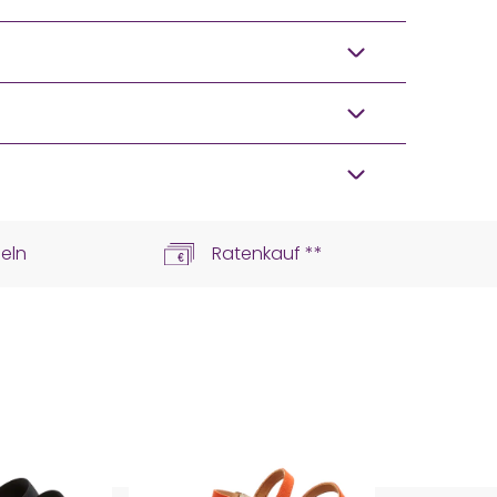
eln
Ratenkauf **