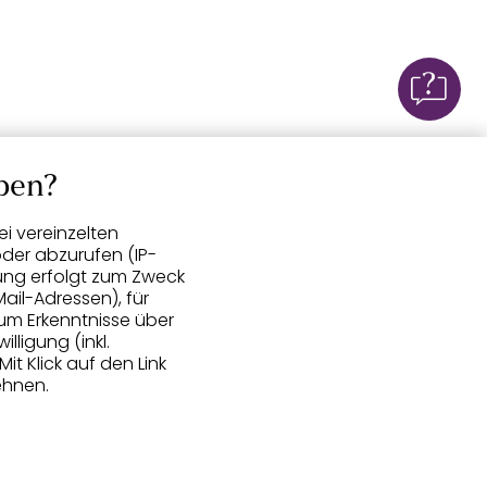
ben?
i vereinzelten
der abzurufen (IP-
ung erfolgt zum Zweck
ail-Adressen), für
um Erkenntnisse über
lligung (inkl.
 Mit Klick auf den Link
ehnen.
gerufene Daten