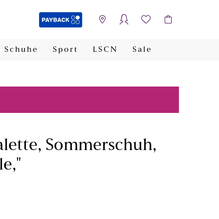
Schuhe
Sport
LSCN
Sale
PAYBACK
alette, Sommerschuh,
e,"