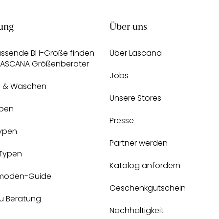
ung
Über uns
assende BH-Größe finden
Über Lascana
 LASCANA Größenberater
Jobs
e & Waschen
Unsere Stores
pen
Presse
Typen
Partner werden
-Typen
Katalog anfordern
moden-Guide
Geschenkgutschein
zu Beratung
Nachhaltigkeit