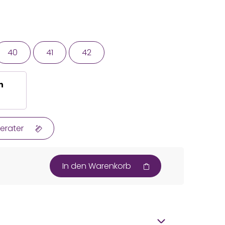
40
41
42
n
erater
In den Warenkorb