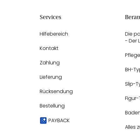
Services
Berat
Hilfebereich
Die p
- Der
Kontakt
Pfleg
Zahlung
BH-Ty
Lieferung
Slip-
Rücksendung
Figur
Bestellung
Bade
PAYBACK
Alles 