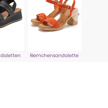
Sa
daletten
Riemchensandalette