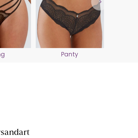
Pus
ng
Panty
sandart