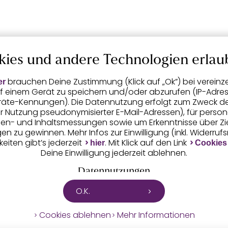
kies und andere Technologien erlau
brauchen Deine Zustimmung (Klick auf „Ok”) bei vereinz
er
f einem Gerät zu speichern und/oder abzurufen (IP-Adress
räte-Kennungen). Die Datennutzung erfolgt zum Zweck der 
er Nutzung pseudonymisierter E-Mail-Adressen), für person
igen- und Inhaltsmessungen sowie um Erkenntnisse über Z
n zu gewinnen. Mehr Infos zur Einwilligung (inkl. Widerruf
eiten gibt’s jederzeit
. Mit Klick auf den Link
hier
Cookies
Deine Einwilligung jederzeit ablehnen.
Datennutzungen
O.K.
tet mit Partnern zusammen, die von deinem Endgerät ab
 die von uns übermittelten pseudonymisierten Daten zur
Cookies ablehnen
Mehr Informationen
u eigenen Zwecken (z.B. Profilbildungen) / zu Zwecken Dri