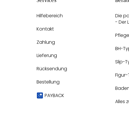
Services
Berat
Hilfebereich
Die p
- Der
Kontakt
Pfleg
Zahlung
BH-Ty
Lieferung
Slip-
Rücksendung
Figur
Bestellung
Bade
PAYBACK
Alles 