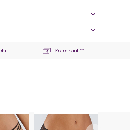
eln
Ratenkauf **