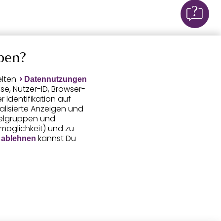
ben?
elten
Datennutzungen
e, Nutzer-ID, Browser-
Identifikation auf
alisierte Anzeigen und
ielgruppen und
smöglichkeit) und zu
kannst Du
 ablehnen
gerufene Daten
 Aussteuerung unserer
tter verarbeiten. Vor