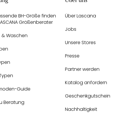
ung
Über uns
assende BH-Größe finden
Über Lascana
 LASCANA Größenberater
Jobs
e & Waschen
Unsere Stores
pen
Presse
Typen
Partner werden
-Typen
Katalog anfordern
moden-Guide
Geschenkgutschein
zu Beratung
Nachhaltigkeit