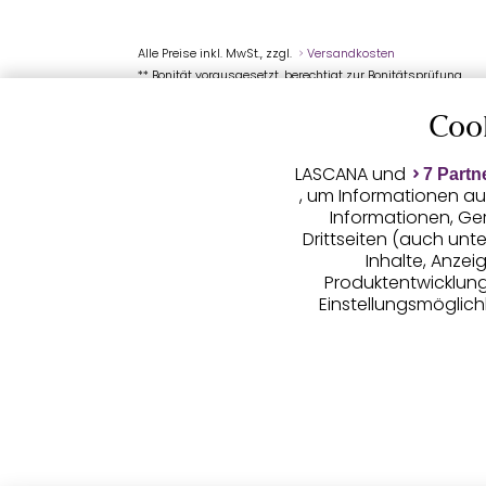
Alle Preise inkl. MwSt., zzgl.
Versandkosten
** Bonität vorausgesetzt, berechtigt zur Bonitätsprüfung
Coo
LASCANA und
7 Partn
, um Informationen au
Informationen, Ge
Drittseiten (auch unt
Inhalte, Anze
Produktentwicklunge
Einstellungsmöglichk
LASCANA arbei
(Trackingdaten) oder
Werbung sowie auch z