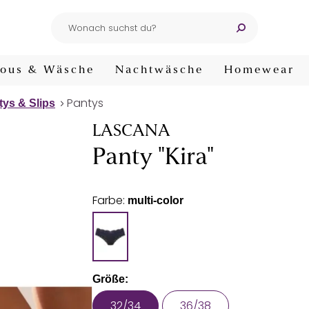
ous & Wäsche
Nachtwäsche
Homewear
Pantys
tys & Slips
LASCANA
Panty "Kira"
Farbe:
multi-color
Größe:
32/34
36/38