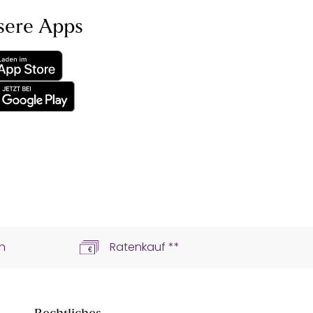
sere Apps
n
Ratenkauf **