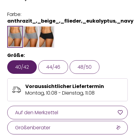
Farbe:
anthrazit_,_beige_,_flieder,_eukalyptus,_navy
Größe:
40/42
44/46
48/50
Voraussichtlicher Liefertermin
Montag, 10.08 - Dienstag, 11.08
Auf den Merkzettel
Größenberater