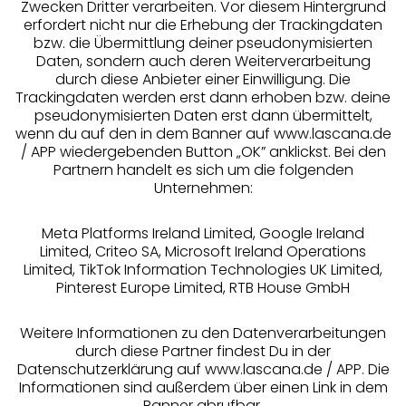
Zwecken Dritter verarbeiten. Vor diesem Hintergrund
erfordert nicht nur die Erhebung der Trackingdaten
Services
bzw. die Übermittlung deiner pseudonymisierten
Daten, sondern auch deren Weiterverarbeitung
durch diese Anbieter einer Einwilligung. Die
Beratung
Trackingdaten werden erst dann erhoben bzw. deine
pseudonymisierten Daten erst dann übermittelt,
Über uns
wenn du auf den in dem Banner auf www.lascana.de
/ APP wiedergebenden Button „OK” anklickst. Bei den
Partnern handelt es sich um die folgenden
Rechtliches
Unternehmen:
Meta Platforms Ireland Limited, Google Ireland
Limited, Criteo SA, Microsoft Ireland Operations
Limited, TikTok Information Technologies UK Limited,
Pinterest Europe Limited, RTB House GmbH
Alle Preise inkl. MwSt., zzgl.
Versandkosten
** Bonität vorausgesetzt, berechtigt zur Bonitätsprüfung
Weitere Informationen zu den Datenverarbeitungen
durch diese Partner findest Du in der
Datenschutzerklärung auf www.lascana.de / APP. Die
Informationen sind außerdem über einen Link in dem
Banner abrufbar.