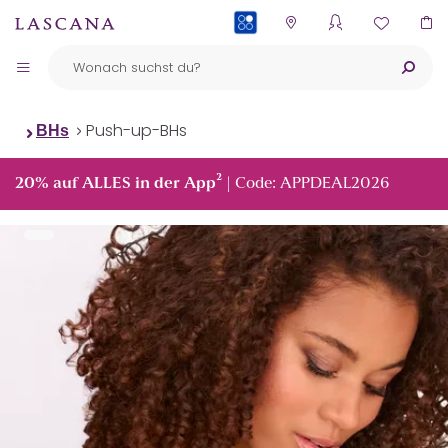
PAYBACK
Push-up-BHs
BHs
²
20% auf ALLES in der App
| Code: APPDEAL2026