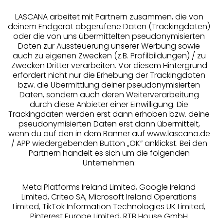
LASCANA arbeitet mit Partnern zusammen, die von
deinem Endgerät abgerufene Daten (Trackingdaten)
oder die von uns übermittelten pseudonymisierten
Daten zur Aussteuerung unserer Werbung sowie
auch zu eigenen Zwecken (z.B. Profilbildungen) / zu
Zwecken Dritter verarbeiten. Vor diesem Hintergrund
erfordert nicht nur die Erhebung der Trackingdaten
Services
bzw. die Übermittlung deiner pseudonymisierten
Daten, sondern auch deren Weiterverarbeitung
durch diese Anbieter einer Einwilligung. Die
Beratung
Trackingdaten werden erst dann erhoben bzw. deine
pseudonymisierten Daten erst dann übermittelt,
Über uns
wenn du auf den in dem Banner auf www.lascana.de
/ APP wiedergebenden Button „OK” anklickst. Bei den
Partnern handelt es sich um die folgenden
Rechtliches
Unternehmen:
Meta Platforms Ireland Limited, Google Ireland
Limited, Criteo SA, Microsoft Ireland Operations
Limited, TikTok Information Technologies UK Limited,
Pinterest Europe Limited, RTB House GmbH
Alle Preise inkl. MwSt., zzgl.
Versandkosten