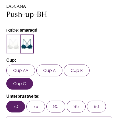
LASCANA
Push-up-BH
Farbe:
smaragd
Cup:
Cup AA
Cup A
Cup B
Cup C
Unterbrustweite:
70
75
80
85
90