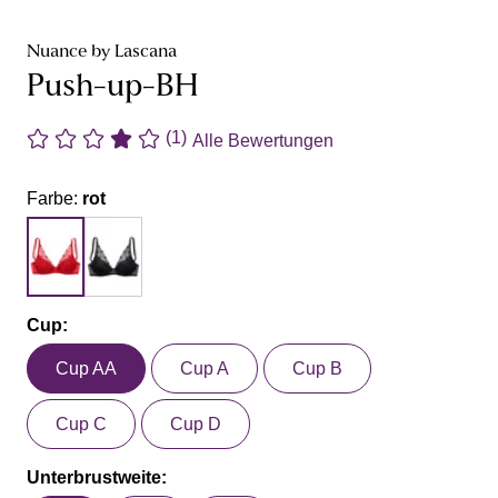
Nuance by Lascana
Push-up-BH
(1)
Alle Bewertungen
Farbe:
rot
Cup:
Cup AA
Cup A
Cup B
Cup C
Cup D
Unterbrustweite: