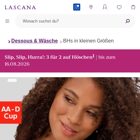
PAYBACK
Dessous & Wäsche
BHs in kleinen Größen
1
Slip, Slip, Hurra!: 3 für 2 auf Höschen
| bis zum
16.08.2026