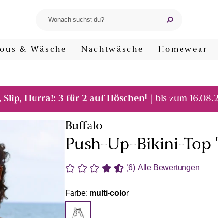
ous & Wäsche
Nachtwäsche
Homewear
1
, Slip, Hurra!: 3 für 2 auf Höschen
| bis zum 16.08.
Buffalo
Push-Up-Bikini-Top "
(6)
Alle Bewertungen
Farbe:
multi-color