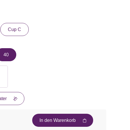
Cup C
40
ter
In den Warenkorb