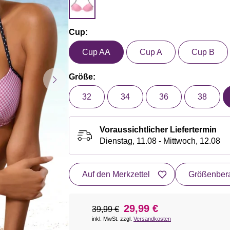
Cup:
Cup AA
Cup A
Cup B
Größe:
32
34
36
38
Voraussichtlicher Liefertermin
Dienstag, 11.08 - Mittwoch, 12.08
Auf den Merkzettel
Größenbera
29,99 €
39,99 €
inkl. MwSt. zzgl.
Versandkosten