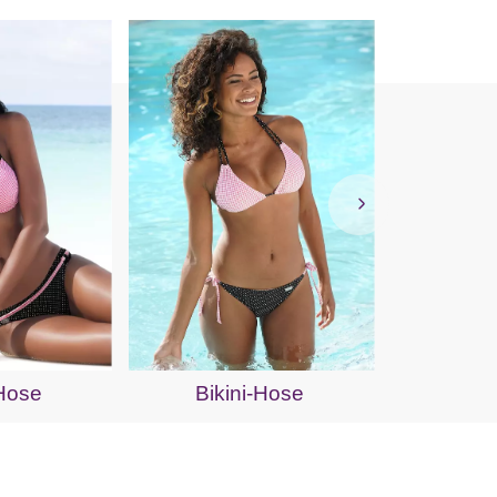
Bügel-
-Hose
Bikini-Hose