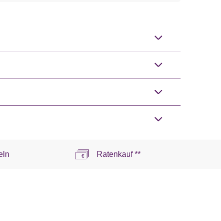
eln
Ratenkauf **