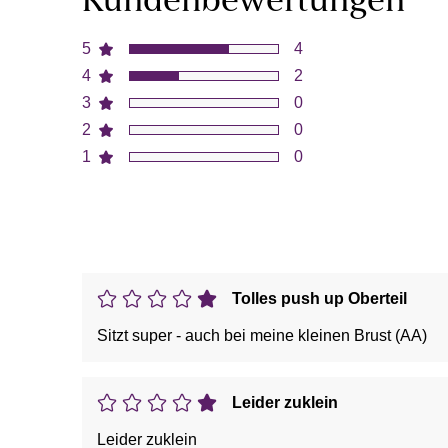
Kundenbewertungen
5
4
4
2
3
0
2
0
1
0
Tolles push up Oberteil
Sitzt super - auch bei meine kleinen Brust (AA)
Leider zuklein
Leider zuklein