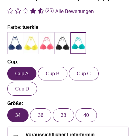
(25)
Alle Bewertungen
Farbe:
tuerkis
Cup:
Cup A
Cup B
Cup C
Cup D
Größe:
34
36
38
40
Voraussichtlicher Liefertermin