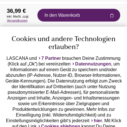
36,99 €
In den Warenkorb
inkl. MwSt. zzgl.
Auszeichnungen
Versandkosten
Cookies und andere Technologien
erlauben?
LASCANA und
7 Partner
brauchen Deine Zustimmung
(Klick auf „Ok”) bei vereinzelten
Datennutzungen
, um
Geprüfte Sicherheit
Informationen auf einem Gerät zu speichern und/oder
abzurufen (IP-Adresse, Nutzer-ID, Browser-Informationen,
Geräte-Kennungen). Die Datennutzung erfolgt zum Zweck
der Identifikation auf Drittseiten (auch unter Nutzung
pseudonymisierter E-Mail-Adressen), für personalisierte
Anzeigen und Inhalte, Anzeigen- und Inhaltsmessungen
Unsere Apps
sowie um Erkenntnisse über Zielgruppen und
Produktentwicklungen zu gewinnen. Mehr Infos zur
Einwilligung (inkl. Widerrufsmöglichkeit) und zu
Einstellungsmöglichkeiten gibt’s jederzeit
hier
. Mit Klick
auf den Link
Cookies ablehnen
kannst Du Deine