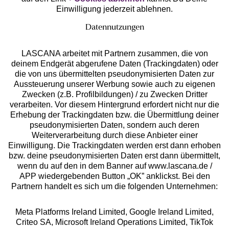
Einwilligung jederzeit ablehnen.
Datennutzungen
LASCANA arbeitet mit Partnern zusammen, die von
deinem Endgerät abgerufene Daten (Trackingdaten) oder
die von uns übermittelten pseudonymisierten Daten zur
Services
Aussteuerung unserer Werbung sowie auch zu eigenen
Zwecken (z.B. Profilbildungen) / zu Zwecken Dritter
Beratung
verarbeiten. Vor diesem Hintergrund erfordert nicht nur die
Erhebung der Trackingdaten bzw. die Übermittlung deiner
pseudonymisierten Daten, sondern auch deren
Über uns
Weiterverarbeitung durch diese Anbieter einer
Einwilligung. Die Trackingdaten werden erst dann erhoben
bzw. deine pseudonymisierten Daten erst dann übermittelt,
Rechtliches
wenn du auf den in dem Banner auf www.lascana.de /
APP wiedergebenden Button „OK” anklickst. Bei den
Partnern handelt es sich um die folgenden Unternehmen:
Meta Platforms Ireland Limited, Google Ireland Limited,
Criteo SA, Microsoft Ireland Operations Limited, TikTok
Alle Preise inkl. MwSt., zzgl.
Versandkosten