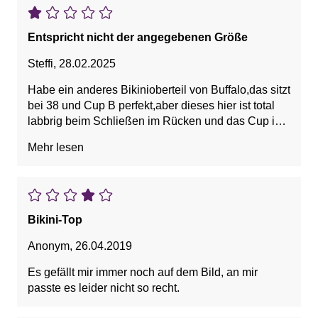
Entspricht nicht der angegebenen Größe
Steffi
,
28.02.2025
Habe ein anderes Bikinioberteil von Buffalo,das sitzt
bei 38 und Cup B perfekt,aber dieses hier ist total
labbrig beim Schließen im Rücken und das Cup ist
viel zu groß ????es riecht nach Waschmittel und
Mehr lesen
wirkt bereits getragen. Vielleicht hatte ich einfach
nur Pech
Bikini-Top
Anonym
,
26.04.2019
Es gefällt mir immer noch auf dem Bild, an mir
passte es leider nicht so recht.