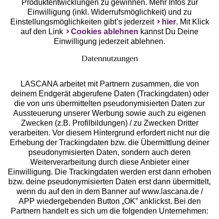
Produktentwicklungen zu gewinnen. Mehr Infos zur
Einwilligung (inkl. Widerrufsmöglichkeit) und zu
Einstellungsmöglichkeiten gibt’s jederzeit
hier
. Mit Klick
auf den Link
Cookies ablehnen
kannst Du Deine
Einwilligung jederzeit ablehnen.
Datennutzungen
LASCANA arbeitet mit Partnern zusammen, die von
deinem Endgerät abgerufene Daten (Trackingdaten) oder
die von uns übermittelten pseudonymisierten Daten zur
Services
Aussteuerung unserer Werbung sowie auch zu eigenen
Zwecken (z.B. Profilbildungen) / zu Zwecken Dritter
Beratung
verarbeiten. Vor diesem Hintergrund erfordert nicht nur die
Erhebung der Trackingdaten bzw. die Übermittlung deiner
pseudonymisierten Daten, sondern auch deren
Über uns
Weiterverarbeitung durch diese Anbieter einer
Einwilligung. Die Trackingdaten werden erst dann erhoben
bzw. deine pseudonymisierten Daten erst dann übermittelt,
Rechtliches
wenn du auf den in dem Banner auf www.lascana.de /
APP wiedergebenden Button „OK” anklickst. Bei den
Partnern handelt es sich um die folgenden Unternehmen: