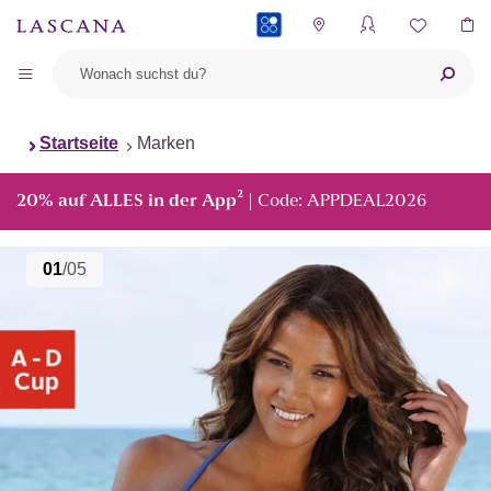
PAYBACK
Startseite
Marken
²
20% auf ALLES in der App
| Code: APPDEAL2026
01
/05