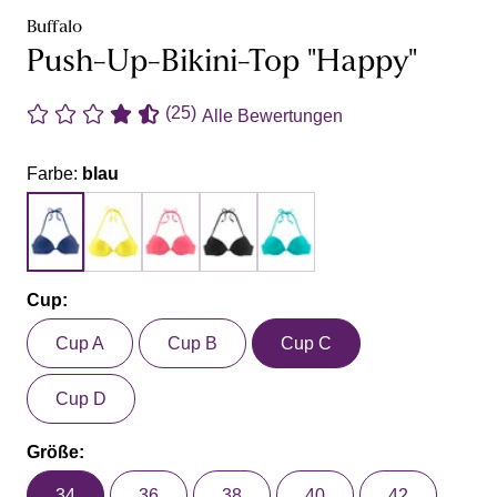
Buffalo
Push-Up-Bikini-Top "Happy"
(25)
Alle Bewertungen
Farbe:
blau
Cup:
Cup A
Cup B
Cup C
Cup D
Größe:
34
36
38
40
42