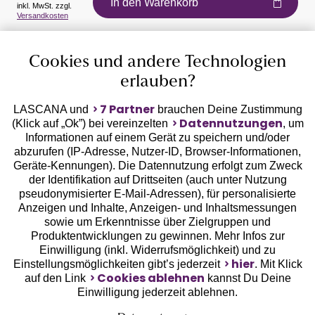
In den Warenkorb
inkl. MwSt. zzgl.
Versandkosten
Auszeichnungen
Cookies und andere Technologien
erlauben?
7 Partner
LASCANA und
brauchen Deine Zustimmung
Datennutzungen
(Klick auf „Ok”) bei vereinzelten
, um
Informationen auf einem Gerät zu speichern und/oder
Geprüfte Sicherheit
abzurufen (IP-Adresse, Nutzer-ID, Browser-Informationen,
Geräte-Kennungen). Die Datennutzung erfolgt zum Zweck
der Identifikation auf Drittseiten (auch unter Nutzung
pseudonymisierter E-Mail-Adressen), für personalisierte
Anzeigen und Inhalte, Anzeigen- und Inhaltsmessungen
sowie um Erkenntnisse über Zielgruppen und
Unsere Apps
Produktentwicklungen zu gewinnen. Mehr Infos zur
Einwilligung (inkl. Widerrufsmöglichkeit) und zu
hier
Einstellungsmöglichkeiten gibt’s jederzeit
. Mit Klick
Cookies ablehnen
auf den Link
kannst Du Deine
Einwilligung jederzeit ablehnen.