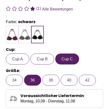
(1)
Alle Bewertungen
schwarz
Farbe:
Cup:
Cup A
Cup B
Cup C
Größe:
34
36
38
40
42
Voraussichtlicher Liefertermin
Montag, 10.08 - Dienstag, 11.08