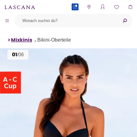
PAYBACK
Mixkinis
Bikini-Oberteile
01
/06