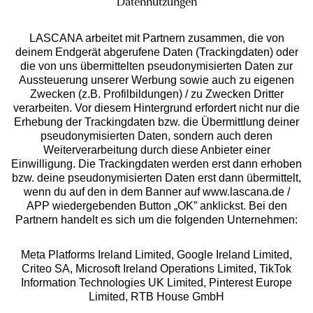
Datennutzungen
LASCANA arbeitet mit Partnern zusammen, die von
deinem Endgerät abgerufene Daten (Trackingdaten) oder
die von uns übermittelten pseudonymisierten Daten zur
Aussteuerung unserer Werbung sowie auch zu eigenen
Services
Zwecken (z.B. Profilbildungen) / zu Zwecken Dritter
verarbeiten. Vor diesem Hintergrund erfordert nicht nur die
Beratung
Erhebung der Trackingdaten bzw. die Übermittlung deiner
pseudonymisierten Daten, sondern auch deren
Weiterverarbeitung durch diese Anbieter einer
Über uns
Einwilligung. Die Trackingdaten werden erst dann erhoben
bzw. deine pseudonymisierten Daten erst dann übermittelt,
wenn du auf den in dem Banner auf www.lascana.de /
Rechtliches
APP wiedergebenden Button „OK” anklickst. Bei den
Partnern handelt es sich um die folgenden Unternehmen:
Meta Platforms Ireland Limited, Google Ireland Limited,
Criteo SA, Microsoft Ireland Operations Limited, TikTok
Information Technologies UK Limited, Pinterest Europe
Alle Preise inkl. MwSt., zzgl.
Versandkosten
Limited, RTB House GmbH
** Bonität vorausgesetzt, berechtigt zur Bonitätsprüfung