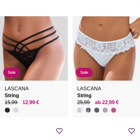
Sale
Sale
LASCANA
LASCANA
String
String
15,99
12,99 €
25,99
ab 22,99 €