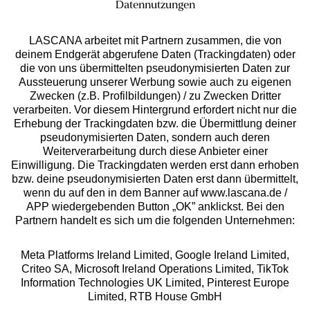
Datennutzungen
LASCANA arbeitet mit Partnern zusammen, die von
deinem Endgerät abgerufene Daten (Trackingdaten) oder
die von uns übermittelten pseudonymisierten Daten zur
Aussteuerung unserer Werbung sowie auch zu eigenen
Zwecken (z.B. Profilbildungen) / zu Zwecken Dritter
verarbeiten. Vor diesem Hintergrund erfordert nicht nur die
Gratis Versand ab
50 €
Erhebung der Trackingdaten bzw. die Übermittlung deiner
pseudonymisierten Daten, sondern auch deren
Kostenlose Retoure
Weiterverarbeitung durch diese Anbieter einer
Einwilligung. Die Trackingdaten werden erst dann erhoben
bzw. deine pseudonymisierten Daten erst dann übermittelt,
°Punkte sammeln
wenn du auf den in dem Banner auf www.lascana.de /
APP wiedergebenden Button „OK” anklickst. Bei den
Partnern handelt es sich um die folgenden Unternehmen:
Ratenkauf **
Meta Platforms Ireland Limited, Google Ireland Limited,
Criteo SA, Microsoft Ireland Operations Limited, TikTok
Information Technologies UK Limited, Pinterest Europe
Limited, RTB House GmbH
Services