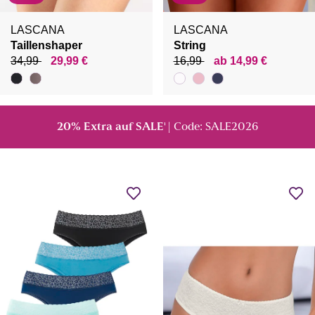
LASCANA
LASCANA
Taillenshaper
String
34,99
29,99 €
16,99
ab 14,99 €
20% Extra auf SALE
| Code: SALE2026
¹