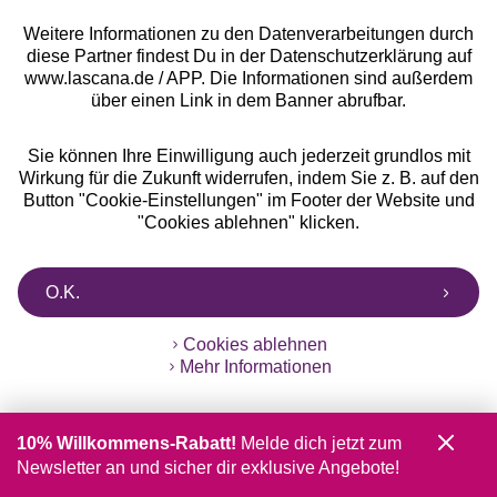
Weitere Informationen zu den Datenverarbeitungen durch
Beratung
diese Partner findest Du in der Datenschutzerklärung auf
www.lascana.de / APP. Die Informationen sind außerdem
über einen Link in dem Banner abrufbar.
Über uns
Sie können Ihre Einwilligung auch jederzeit grundlos mit
Rechtliches
Wirkung für die Zukunft widerrufen, indem Sie z. B. auf den
Button "Cookie-Einstellungen" im Footer der Website und
"Cookies ablehnen" klicken.
O.K.
Alle Preise inkl. MwSt., zzgl.
Versandkosten
** Bonität vorausgesetzt, berechtigt zur Bonitätsprüfung
Cookies ablehnen
Mehr Informationen
10% Willkommens-Rabatt!
Melde dich jetzt zum
Newsletter an und sicher dir exklusive Angebote!