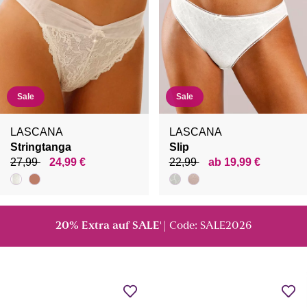
Sale
Sale
LASCANA
LASCANA
Stringtanga
Slip
27,99
24,99 €
22,99
ab 19,99 €
20% Extra auf SALE
| Code: SALE2026
¹