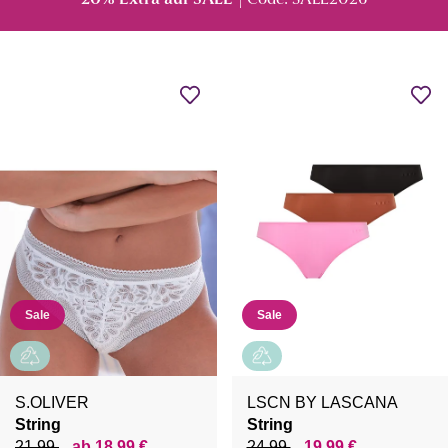
20% Extra auf SALE
| Code: SALE2026
Sale
Sale
S.OLIVER
LSCN BY LASCANA
String
String
21,99
ab 18,99 €
24,99
19,99 €