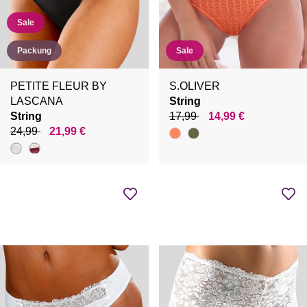
Sale
Packung
Sale
PETITE FLEUR BY
S.OLIVER
LASCANA
String
String
17,99
14,99 €
24,99
21,99 €