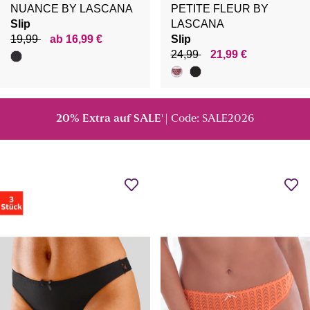
NUANCE BY LASCANA
PETITE FLEUR BY
Slip
LASCANA
19,99
ab 16,99 €
Slip
24,99
21,99 €
20% Extra auf SALE
| Code: SALE2026
¹