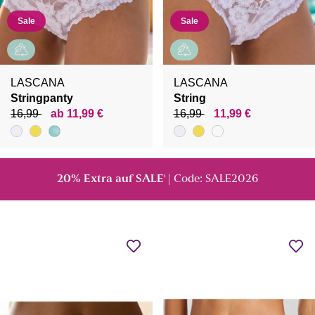
Sale
Sale
LASCANA
LASCANA
Stringpanty
String
16,99
ab 11,99 €
16,99
11,99 €
20% Extra auf SALE
| Code: SALE2026
¹