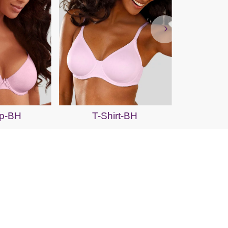
S
p-BH
T-Shirt-BH