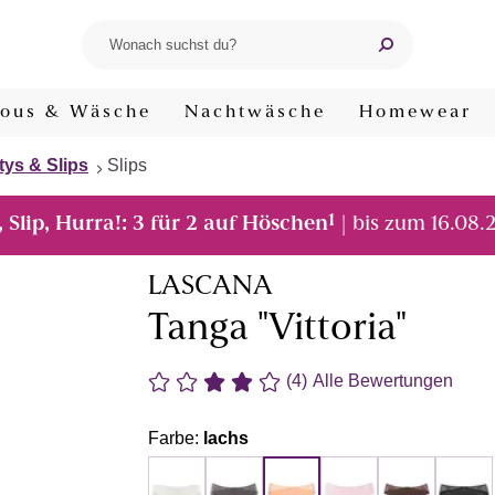
ous & Wäsche
Nachtwäsche
Homewear
tys & Slips
Slips
1
, Slip, Hurra!: 3 für 2 auf Höschen
| bis zum 16.08.
LASCANA
Tanga "Vittoria"
(4)
Alle Bewertungen
Farbe:
lachs