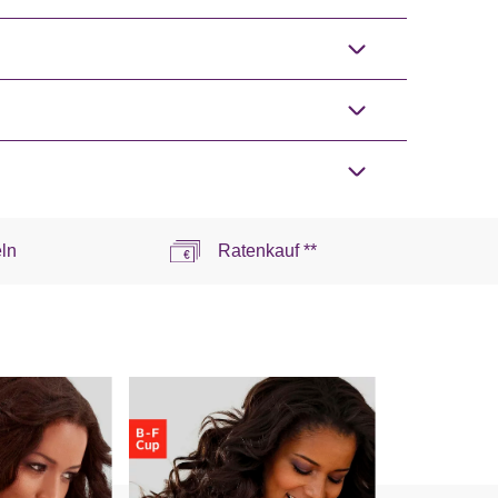
ln
Ratenkauf **