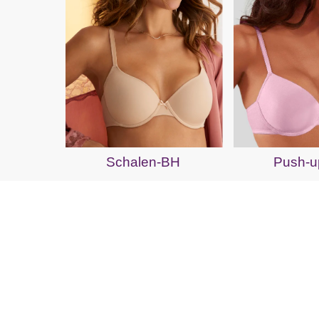
Schalen-BH
Push-u