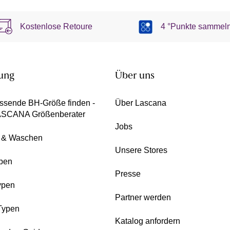
Kostenlose Retoure
4 °Punkte sammel
ung
Über uns
ssende BH-Größe finden -
Über Lascana
ASCANA Größenberater
Jobs
e & Waschen
Unsere Stores
pen
Presse
ypen
Partner werden
Typen
Katalog anfordern