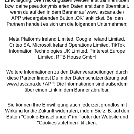
Einwilligung. Die Trackingdaten werden erst dann erhoben
bzw. deine pseudonymisierten Daten erst dann übermittelt,
Rechtliches
wenn du auf den in dem Banner auf www.lascana.de /
APP wiedergebenden Button „OK” anklickst. Bei den
Partnern handelt es sich um die folgenden Unternehmen:
Meta Platforms Ireland Limited, Google Ireland Limited,
Criteo SA, Microsoft Ireland Operations Limited, TikTok
Alle Preise inkl. MwSt., zzgl.
Versandkosten
Information Technologies UK Limited, Pinterest Europe
** Bonität vorausgesetzt, berechtigt zur Bonitätsprüfung
Limited, RTB House GmbH
Weitere Informationen zu den Datenverarbeitungen durch
diese Partner findest Du in der Datenschutzerklärung auf
www.lascana.de / APP. Die Informationen sind außerdem
über einen Link in dem Banner abrufbar.
Sie können Ihre Einwilligung auch jederzeit grundlos mit
Wirkung für die Zukunft widerrufen, indem Sie z. B. auf den
Button "Cookie-Einstellungen" im Footer der Website und
"Cookies ablehnen" klicken.