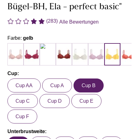
Bügel-BH, Ela - perfect basic"
(283)
Alle Bewertungen
Farbe:
gelb
Cup:
Cup AA
Cup A
Cup B
Cup C
Cup D
Cup E
Cup F
Unterbrustweite: