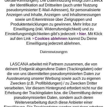
Geräte-Kennungen). Die Datennutzung erfolgt zum Zweck
der Identifikation auf Drittseiten (auch unter Nutzung
pseudonymisierter E-Mail-Adressen), für personalisierte
Anzeigen und Inhalte, Anzeigen- und Inhaltsmessungen
Unsere Apps
sowie um Erkenntnisse über Zielgruppen und
Produktentwicklungen zu gewinnen. Mehr Infos zur
Einwilligung (inkl. Widerrufsmöglichkeit) und zu
Einstellungsmöglichkeiten gibt’s jederzeit
hier
. Mit Klick
auf den Link
Cookies ablehnen
kannst Du Deine
Einwilligung jederzeit ablehnen.
Datennutzungen
LASCANA arbeitet mit Partnern zusammen, die von
deinem Endgerät abgerufene Daten (Trackingdaten) oder
die von uns übermittelten pseudonymisierten Daten zur
Services
Aussteuerung unserer Werbung sowie auch zu eigenen
Zwecken (z.B. Profilbildungen) / zu Zwecken Dritter
Beratung
verarbeiten. Vor diesem Hintergrund erfordert nicht nur die
Erhebung der Trackingdaten bzw. die Übermittlung deiner
pseudonymisierten Daten, sondern auch deren
Über uns
Weiterverarbeitung durch diese Anbieter einer