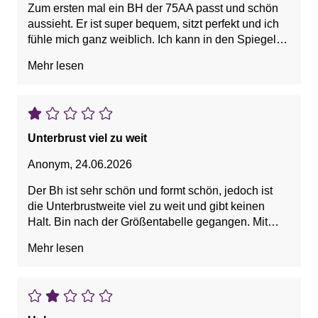
Zum ersten mal ein BH der 75AA passt und schön
aussieht. Er ist super bequem, sitzt perfekt und ich
fühle mich ganz weiblich. Ich kann in den Spiegel
schauen auch eine kleine Brust sieht wunderschön
Mehr lesen
aus!
Unterbrust viel zu weit
Anonym
,
24.06.2026
Der Bh ist sehr schön und formt schön, jedoch ist
die Unterbrustweite viel zu weit und gibt keinen
Halt. Bin nach der Größentabelle gegangen. Mit
72/73 cm kommt Größe 70 raus. Bräuchte aber 65.
Mehr lesen
Leider gibt es diesen Bh nicht in 65. Schade.