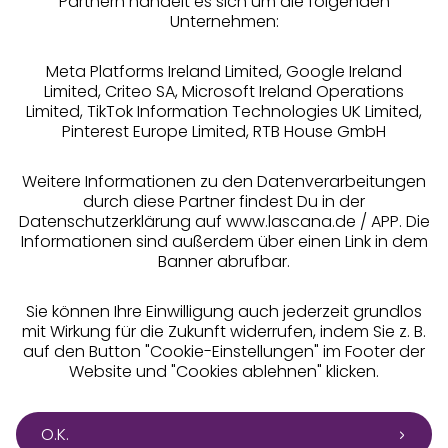
Partnern handelt es sich um die folgenden
Rechtliches
Unternehmen:
Meta Platforms Ireland Limited, Google Ireland
Limited, Criteo SA, Microsoft Ireland Operations
Limited, TikTok Information Technologies UK Limited,
Pinterest Europe Limited, RTB House GmbH
Alle Preise inkl. MwSt., zzgl.
Versandkosten
** Bonität vorausgesetzt, berechtigt zur Bonitätsprüfung
Weitere Informationen zu den Datenverarbeitungen
durch diese Partner findest Du in der
Datenschutzerklärung auf www.lascana.de / APP. Die
Informationen sind außerdem über einen Link in dem
Banner abrufbar.
Sie können Ihre Einwilligung auch jederzeit grundlos
mit Wirkung für die Zukunft widerrufen, indem Sie z. B.
auf den Button "Cookie-Einstellungen" im Footer der
Website und "Cookies ablehnen" klicken.
O.K.