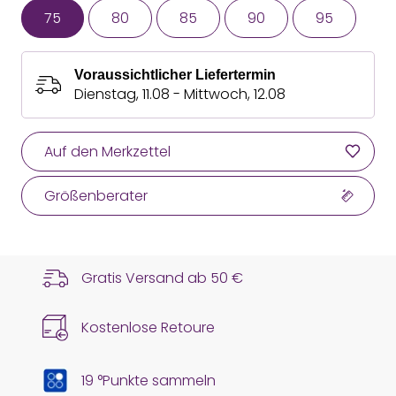
75
80
85
90
95
Voraussichtlicher Liefertermin
Dienstag, 11.08 - Mittwoch, 12.08
Auf den Merkzettel
Größenberater
Gratis Versand ab
50 €
Kostenlose Retoure
19 °Punkte sammeln