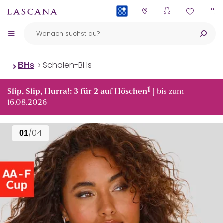
PAYBACK
Schalen-BHs
BHs
1
Slip, Slip, Hurra!: 3 für 2 auf Höschen
| bis zum
16.08.2026
/04
01