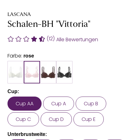
LASCANA
Schalen-BH "Vittoria"
(12)
Alle Bewertungen
Farbe:
rose
Cup:
Cup AA
Cup A
Cup B
Cup C
Cup D
Cup E
Unterbrustweite: