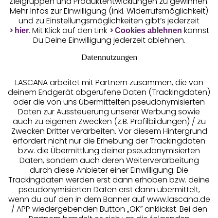
Zielgruppen und Produktentwicklungen zu gewinnen.
Mehr Infos zur Einwilligung (inkl. Widerrufsmöglichkeit)
und zu Einstellungsmöglichkeiten gibt’s jederzeit
Unsere Apps
. Mit Klick auf den Link
kannst
hier
Cookies ablehnen
Du Deine Einwilligung jederzeit ablehnen.
Datennutzungen
LASCANA arbeitet mit Partnern zusammen, die von
deinem Endgerät abgerufene Daten (Trackingdaten)
oder die von uns übermittelten pseudonymisierten
Daten zur Aussteuerung unserer Werbung sowie
auch zu eigenen Zwecken (z.B. Profilbildungen) / zu
Zwecken Dritter verarbeiten. Vor diesem Hintergrund
erfordert nicht nur die Erhebung der Trackingdaten
Services
bzw. die Übermittlung deiner pseudonymisierten
Daten, sondern auch deren Weiterverarbeitung
durch diese Anbieter einer Einwilligung. Die
Beratung
Trackingdaten werden erst dann erhoben bzw. deine
pseudonymisierten Daten erst dann übermittelt,
Über uns
wenn du auf den in dem Banner auf www.lascana.de
/ APP wiedergebenden Button „OK” anklickst. Bei den