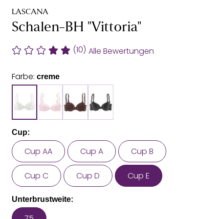
LASCANA
Schalen-BH "Vittoria"
(10)
Alle Bewertungen
Farbe:
creme
Cup:
Cup AA
Cup A
Cup B
Cup C
Cup D
Cup E
Unterbrustweite:
75