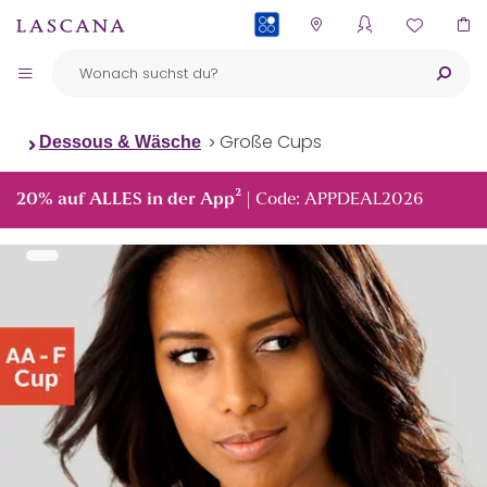
PAYBACK
Große Cups
Dessous & Wäsche
²
20% auf ALLES in der App
| Code: APPDEAL2026