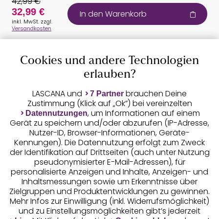
42,99 €
32,99 €
In den Warenkorb
inkl. MwSt. zzgl.
Versandkosten
Cookies und andere Technologien
Auszeichnungen
erlauben?
LASCANA und
brauchen Deine
7 Partner
Zustimmung (Klick auf „Ok”) bei vereinzelten
, um Informationen auf einem
Datennutzungen
Gerät zu speichern und/oder abzurufen (IP-Adresse,
Nutzer-ID, Browser-Informationen, Geräte-
Kennungen). Die Datennutzung erfolgt zum Zweck
der Identifikation auf Drittseiten (auch unter Nutzung
pseudonymisierter E-Mail-Adressen), für
Geprüfte Sicherheit
personalisierte Anzeigen und Inhalte, Anzeigen- und
Inhaltsmessungen sowie um Erkenntnisse über
Zielgruppen und Produktentwicklungen zu gewinnen.
Mehr Infos zur Einwilligung (inkl. Widerrufsmöglichkeit)
und zu Einstellungsmöglichkeiten gibt’s jederzeit
Unsere Apps