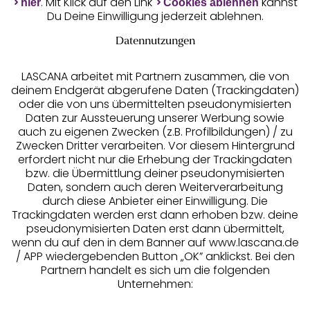
. Mit Klick auf den Link
kannst
hier
Cookies ablehnen
Du Deine Einwilligung jederzeit ablehnen.
Datennutzungen
LASCANA arbeitet mit Partnern zusammen, die von
deinem Endgerät abgerufene Daten (Trackingdaten)
oder die von uns übermittelten pseudonymisierten
Daten zur Aussteuerung unserer Werbung sowie
auch zu eigenen Zwecken (z.B. Profilbildungen) / zu
Zwecken Dritter verarbeiten. Vor diesem Hintergrund
erfordert nicht nur die Erhebung der Trackingdaten
Services
bzw. die Übermittlung deiner pseudonymisierten
Daten, sondern auch deren Weiterverarbeitung
durch diese Anbieter einer Einwilligung. Die
Beratung
Trackingdaten werden erst dann erhoben bzw. deine
pseudonymisierten Daten erst dann übermittelt,
Über uns
wenn du auf den in dem Banner auf www.lascana.de
/ APP wiedergebenden Button „OK” anklickst. Bei den
Partnern handelt es sich um die folgenden
Rechtliches
Unternehmen: