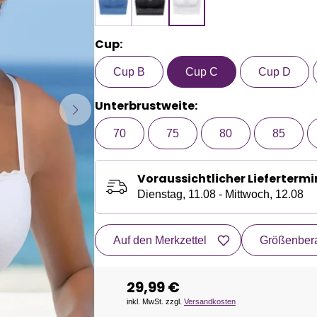
Cup:
Cup B
Cup C
Cup D
Unterbrustweite:
70
75
80
85
Voraussichtlicher Liefertermi
Dienstag, 11.08 - Mittwoch, 12.08
Auf den Merkzettel
Größenbera
29,99 €
inkl. MwSt. zzgl.
Versandkosten