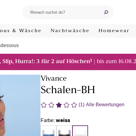
ous & Wäsche
Nachtwäsche
Homewear
sdessous
1
, Slip, Hurra!: 3 für 2 auf Höschen
| bis zum 16.08.
Vivance
Schalen-BH
(1)
Alle Bewertungen
weiss
Farbe: