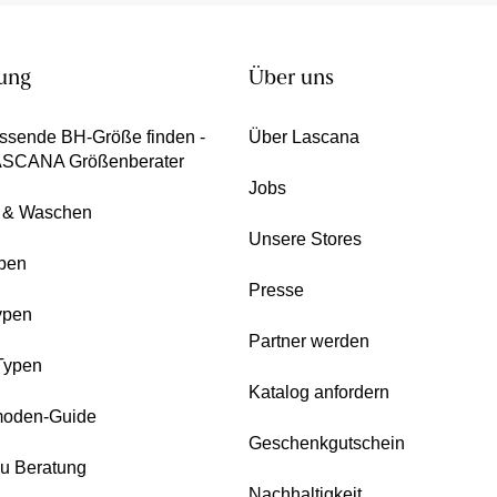
ung
Über uns
ssende BH-Größe finden -
Über Lascana
ASCANA Größenberater
Jobs
e & Waschen
Unsere Stores
pen
Presse
ypen
Partner werden
Typen
Katalog anfordern
oden-Guide
Geschenkgutschein
zu Beratung
Nachhaltigkeit