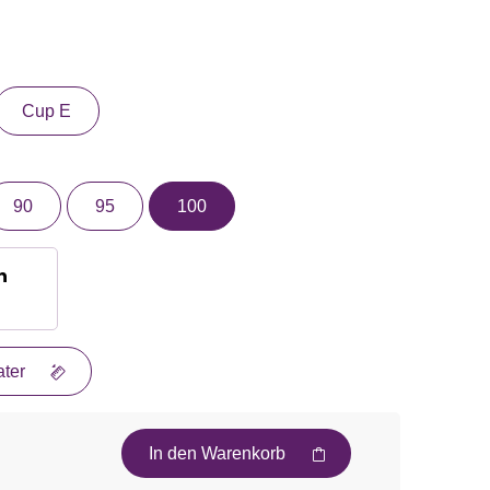
Cup E
90
95
100
n
ter
In den Warenkorb