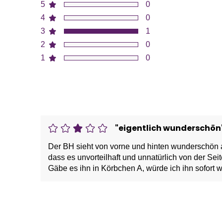
5
0
4
0
3
1
2
0
1
0
"eigentlich wunderschön
Der BH sieht von vorne und hinten wunderschön a
dass es unvorteilhaft und unnatürlich von der Seit
Gäbe es ihn in Körbchen A, würde ich ihn sofort w