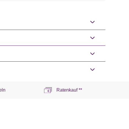
eln
Ratenkauf **