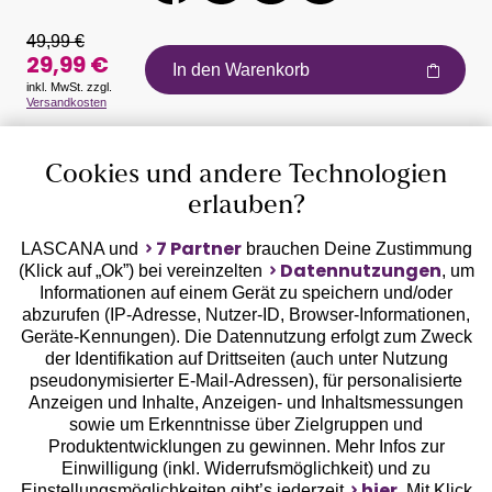
49,99 €
29,99 €
In den Warenkorb
inkl. MwSt. zzgl.
Versandkosten
Auszeichnungen
Cookies und andere Technologien
erlauben?
7 Partner
LASCANA und
brauchen Deine Zustimmung
Datennutzungen
(Klick auf „Ok”) bei vereinzelten
, um
Informationen auf einem Gerät zu speichern und/oder
Geprüfte Sicherheit
abzurufen (IP-Adresse, Nutzer-ID, Browser-Informationen,
Geräte-Kennungen). Die Datennutzung erfolgt zum Zweck
der Identifikation auf Drittseiten (auch unter Nutzung
pseudonymisierter E-Mail-Adressen), für personalisierte
Anzeigen und Inhalte, Anzeigen- und Inhaltsmessungen
sowie um Erkenntnisse über Zielgruppen und
Unsere Apps
Produktentwicklungen zu gewinnen. Mehr Infos zur
Einwilligung (inkl. Widerrufsmöglichkeit) und zu
hier
Einstellungsmöglichkeiten gibt’s jederzeit
. Mit Klick