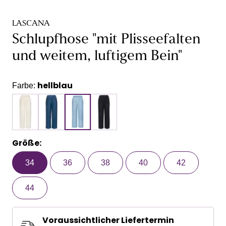
LASCANA
Schlupfhose "mit Plisseefalten
und weitem, luftigem Bein"
hellblau
Farbe:
Größe:
34
36
38
40
42
44
Voraussichtlicher Liefertermin