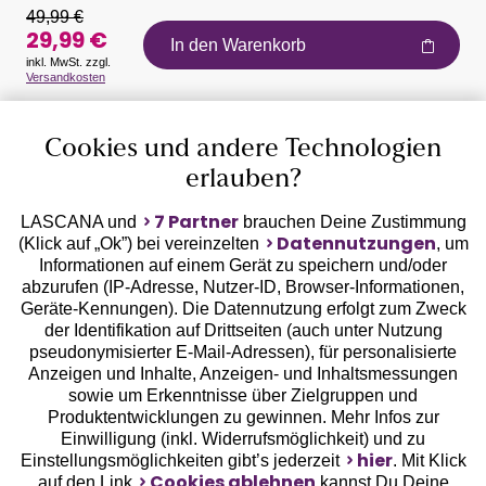
49,99 €
29,99 €
In den Warenkorb
inkl. MwSt. zzgl.
Versandkosten
Auszeichnungen
Cookies und andere Technologien
erlauben?
7 Partner
LASCANA und
brauchen Deine Zustimmung
Datennutzungen
(Klick auf „Ok”) bei vereinzelten
, um
Informationen auf einem Gerät zu speichern und/oder
Geprüfte Sicherheit
abzurufen (IP-Adresse, Nutzer-ID, Browser-Informationen,
Geräte-Kennungen). Die Datennutzung erfolgt zum Zweck
der Identifikation auf Drittseiten (auch unter Nutzung
pseudonymisierter E-Mail-Adressen), für personalisierte
Anzeigen und Inhalte, Anzeigen- und Inhaltsmessungen
sowie um Erkenntnisse über Zielgruppen und
Unsere Apps
Produktentwicklungen zu gewinnen. Mehr Infos zur
Einwilligung (inkl. Widerrufsmöglichkeit) und zu
hier
Einstellungsmöglichkeiten gibt’s jederzeit
. Mit Klick
Cookies ablehnen
auf den Link
kannst Du Deine