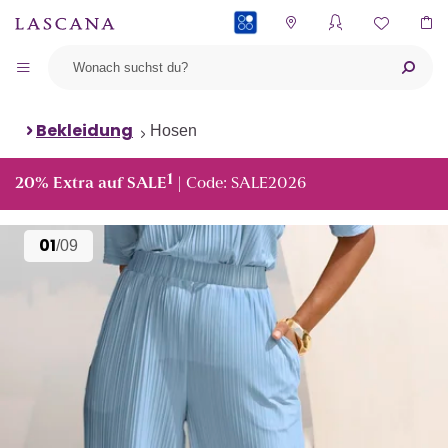
PAYBACK
Bekleidung
Hosen
1
20% Extra auf SALE
| Code: SALE2026
01
/09