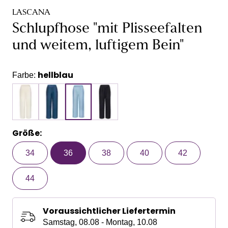
LASCANA
Schlupfhose "mit Plisseefalten
und weitem, luftigem Bein"
hellblau
Farbe:
Größe:
34
36
38
40
42
44
Voraussichtlicher Liefertermin
Samstag, 08.08 - Montag, 10.08