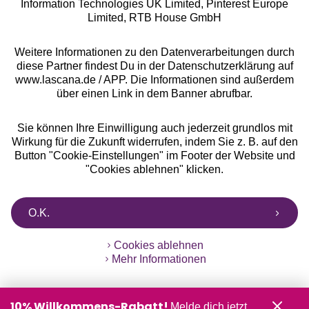
Information Technologies UK Limited, Pinterest Europe
Alle Preise inkl. MwSt., zzgl.
Versandkosten
Limited, RTB House GmbH
** Bonität vorausgesetzt, berechtigt zur Bonitätsprüfung
Weitere Informationen zu den Datenverarbeitungen durch
diese Partner findest Du in der Datenschutzerklärung auf
www.lascana.de / APP. Die Informationen sind außerdem
über einen Link in dem Banner abrufbar.
Sie können Ihre Einwilligung auch jederzeit grundlos mit
Wirkung für die Zukunft widerrufen, indem Sie z. B. auf den
Button "Cookie-Einstellungen" im Footer der Website und
"Cookies ablehnen" klicken.
O.K.
Cookies ablehnen
Mehr Informationen
10% Willkommens-Rabatt!
Melde dich jetzt