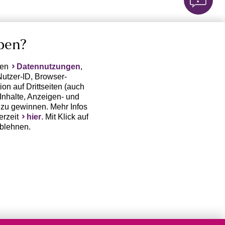
ben?
ten
Datennutzungen
,
Nutzer-ID, Browser-
on auf Drittseiten (auch
Inhalte, Anzeigen- und
zu gewinnen. Mehr Infos
erzeit
hier
. Mit Klick auf
ablehnen.
(Trackingdaten) oder die
sowie auch zu eigenen
 erfordert nicht nur die
, sondern auch deren
 erst dann erhoben bzw.
auf www.lascana.de / APP