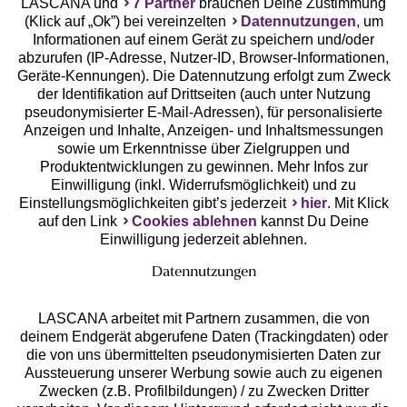
LASCANA und
7 Partner
brauchen Deine Zustimmung
(Klick auf „Ok”) bei vereinzelten
Datennutzungen
, um
Geprüfte Sicherheit
Informationen auf einem Gerät zu speichern und/oder
abzurufen (IP-Adresse, Nutzer-ID, Browser-Informationen,
Geräte-Kennungen). Die Datennutzung erfolgt zum Zweck
der Identifikation auf Drittseiten (auch unter Nutzung
pseudonymisierter E-Mail-Adressen), für personalisierte
Anzeigen und Inhalte, Anzeigen- und Inhaltsmessungen
Unsere Apps
sowie um Erkenntnisse über Zielgruppen und
Produktentwicklungen zu gewinnen. Mehr Infos zur
Einwilligung (inkl. Widerrufsmöglichkeit) und zu
Einstellungsmöglichkeiten gibt’s jederzeit
hier
. Mit Klick
auf den Link
Cookies ablehnen
kannst Du Deine
Einwilligung jederzeit ablehnen.
Datennutzungen
LASCANA arbeitet mit Partnern zusammen, die von
deinem Endgerät abgerufene Daten (Trackingdaten) oder
die von uns übermittelten pseudonymisierten Daten zur
Services
Aussteuerung unserer Werbung sowie auch zu eigenen
Zwecken (z.B. Profilbildungen) / zu Zwecken Dritter
Beratung