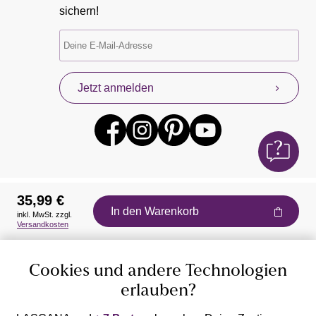
sichern!
Jetzt anmelden
35,99 €
In den Warenkorb
inkl. MwSt. zzgl.
Auszeichnungen
Versandkosten
Cookies und andere Technologien
erlauben?