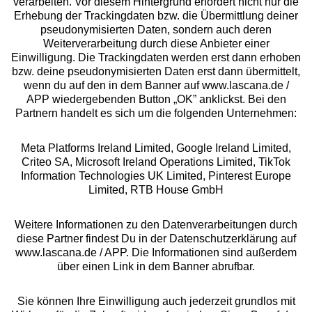
verarbeiten. Vor diesem Hintergrund erfordert nicht nur die
Erhebung der Trackingdaten bzw. die Übermittlung deiner
pseudonymisierten Daten, sondern auch deren
Über uns
Weiterverarbeitung durch diese Anbieter einer
Einwilligung. Die Trackingdaten werden erst dann erhoben
bzw. deine pseudonymisierten Daten erst dann übermittelt,
Rechtliches
wenn du auf den in dem Banner auf www.lascana.de /
APP wiedergebenden Button „OK” anklickst. Bei den
Partnern handelt es sich um die folgenden Unternehmen:
Meta Platforms Ireland Limited, Google Ireland Limited,
Criteo SA, Microsoft Ireland Operations Limited, TikTok
Alle Preise inkl. MwSt., zzgl.
Versandkosten
Information Technologies UK Limited, Pinterest Europe
** Bonität vorausgesetzt, berechtigt zur Bonitätsprüfung
Limited, RTB House GmbH
Weitere Informationen zu den Datenverarbeitungen durch
diese Partner findest Du in der Datenschutzerklärung auf
www.lascana.de / APP. Die Informationen sind außerdem
über einen Link in dem Banner abrufbar.
Sie können Ihre Einwilligung auch jederzeit grundlos mit