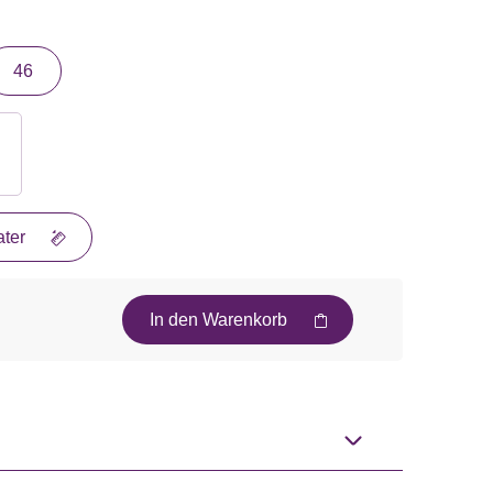
46
ter
In den Warenkorb