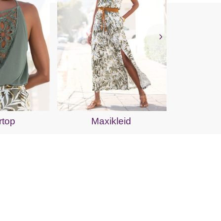
Jer
rtop
Maxikleid