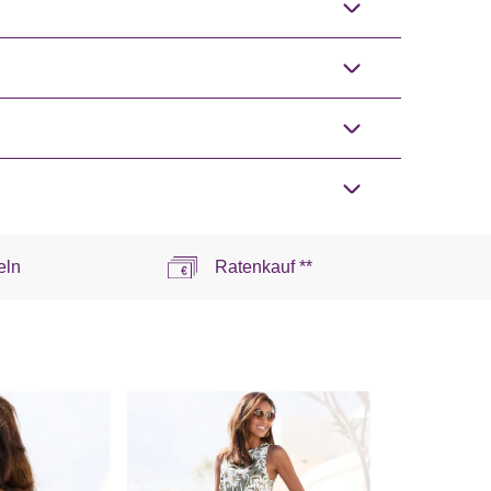
eln
Ratenkauf **