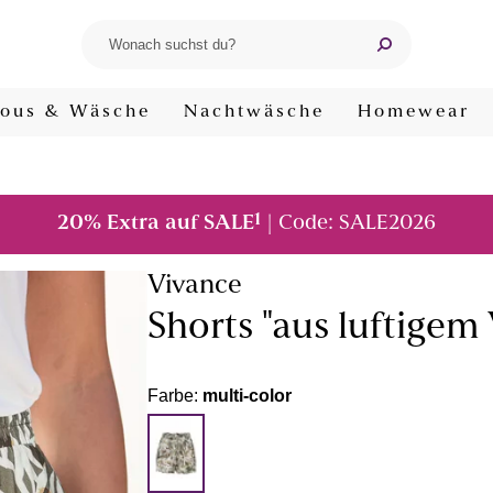
ous & Wäsche
Nachtwäsche
Homewear
1
20% Extra auf SALE
| Code: SALE2026
Vivance
Shorts "aus luftigem
Farbe:
multi-color