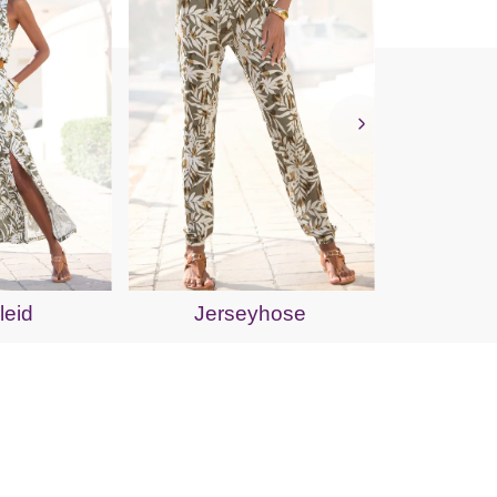
S
leid
Jerseyhose