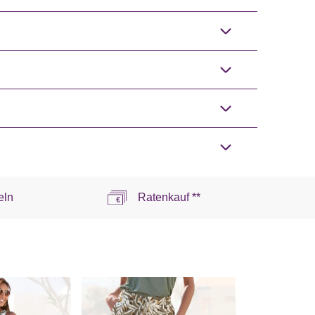
eln
Ratenkauf **