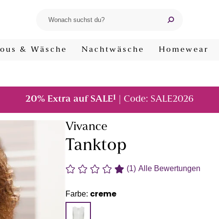
ous & Wäsche
Nachtwäsche
Homewear
1
20% Extra auf SALE
| Code: SALE2026
Vivance
Tanktop
(1)
Alle Bewertungen
creme
Farbe: