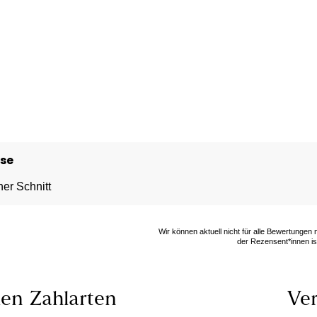
se
er Schnitt
Wir können aktuell nicht für alle Bewertungen
der Rezensent*innen ist
len
Zahlarten
Ver