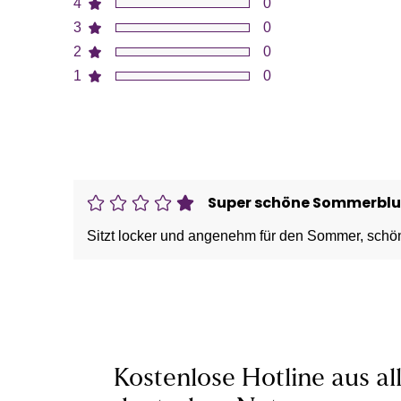
4
0
3
0
2
0
1
0
Super schöne Sommerblu
Sitzt locker und angenehm für den Sommer, schön
Kostenlose Hotline aus al