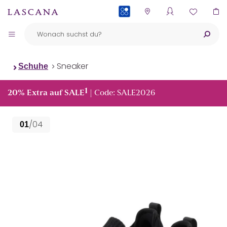
PAYBACK
Sneaker
Schuhe
1
20% Extra auf SALE
| Code: SALE2026
/04
01