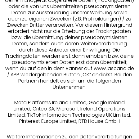
deinem Endgerät abgerufene Daten (Trackingdaten)
oder die von uns übermittelten pseudonymisierten
Daten zur Aussteuerung unserer Werbung sowie
auch zu eigenen Zwecken (z.B. Profilbildungen) / zu
Zwecken Dritter verarbeiten. Vor diesem Hintergrund
erfordert nicht nur die Erhebung der Trackingdaten
Services
bzw. die Übermittlung deiner pseudonymisierten
Daten, sondern auch deren Weiterverarbeitung
durch diese Anbieter einer Einwilligung. Die
Beratung
Trackingdaten werden erst dann erhoben bzw. deine
pseudonymisierten Daten erst dann übermittelt,
Über uns
wenn du auf den in dem Banner auf www.lascana.de
/ APP wiedergebenden Button „OK” anklickst. Bei den
Partnern handelt es sich um die folgenden
Rechtliches
Unternehmen:
Meta Platforms Ireland Limited, Google Ireland
Limited, Criteo SA, Microsoft Ireland Operations
Limited, TikTok Information Technologies UK Limited,
Pinterest Europe Limited, RTB House GmbH
Alle Preise inkl. MwSt., zzgl.
Versandkosten
** Bonität vorausgesetzt, berechtigt zur Bonitätsprüfung
Weitere Informationen zu den Datenverarbeitungen