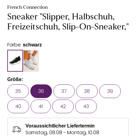
French Connection
Sneaker "Slipper, Halbschuh,
Freizeitschuh, Slip-On-Sneaker,"
Farbe:
schwarz
Größe:
35
36
37
38
39
40
41
42
43
Voraussichtlicher Liefertermin
Samstag, 08.08 - Montag, 10.08