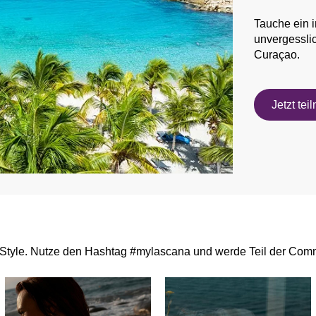
Tauche ein i
unvergesslic
Curaçao.
Jetzt te
Style. Nutze den Hashtag #mylascana und werde Teil der Comm