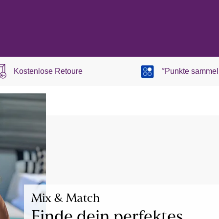
Kostenlose Retoure
°Punkte sammel
Mix & Match
Finde dein perfektes