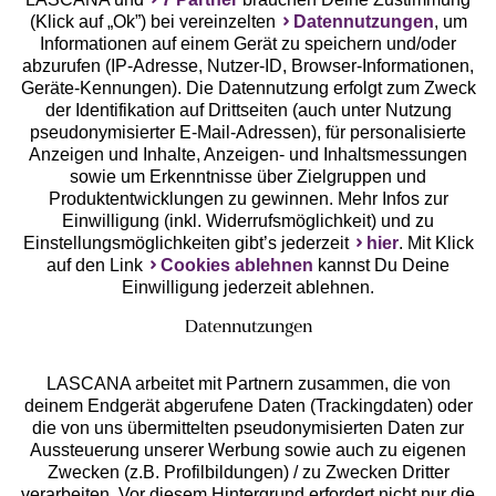
(Klick auf „Ok”) bei vereinzelten
Datennutzungen
, um
Informationen auf einem Gerät zu speichern und/oder
abzurufen (IP-Adresse, Nutzer-ID, Browser-Informationen,
Geräte-Kennungen). Die Datennutzung erfolgt zum Zweck
der Identifikation auf Drittseiten (auch unter Nutzung
Gratis Versand ab
50 €
pseudonymisierter E-Mail-Adressen), für personalisierte
Anzeigen und Inhalte, Anzeigen- und Inhaltsmessungen
sowie um Erkenntnisse über Zielgruppen und
Kostenlose Retoure
Produktentwicklungen zu gewinnen. Mehr Infos zur
Einwilligung (inkl. Widerrufsmöglichkeit) und zu
Einstellungsmöglichkeiten gibt’s jederzeit
hier
. Mit Klick
°Punkte sammeln
auf den Link
Cookies ablehnen
kannst Du Deine
Einwilligung jederzeit ablehnen.
Ratenkauf **
Datennutzungen
LASCANA arbeitet mit Partnern zusammen, die von
deinem Endgerät abgerufene Daten (Trackingdaten) oder
die von uns übermittelten pseudonymisierten Daten zur
Services
Aussteuerung unserer Werbung sowie auch zu eigenen
Zwecken (z.B. Profilbildungen) / zu Zwecken Dritter
Beratung
verarbeiten. Vor diesem Hintergrund erfordert nicht nur die