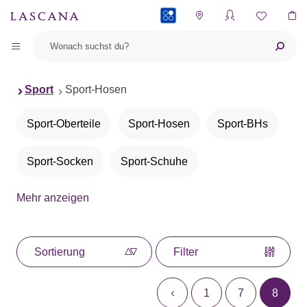
PAYBACK
Sport
Sport-Hosen
Sport-Oberteile
Sport-Hosen
Sport-BHs
Sport-Socken
Sport-Schuhe
Mehr anzeigen
Sportleggings
Sortierung
Filter
1
7
8