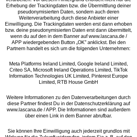
Erhebung der Trackingdaten bzw. die Übermittlung deiner
pseudonymisierten Daten, sondern auch deren
Über uns
Weiterverarbeitung durch diese Anbieter einer
Einwilligung. Die Trackingdaten werden erst dann erhoben
bzw. deine pseudonymisierten Daten erst dann übermittelt,
Rechtliches
wenn du auf den in dem Banner auf www.lascana.de /
APP wiedergebenden Button „OK” anklickst. Bei den
Partnern handelt es sich um die folgenden Unternehmen:
Meta Platforms Ireland Limited, Google Ireland Limited,
Criteo SA, Microsoft Ireland Operations Limited, TikTok
Alle Preise inkl. MwSt., zzgl.
Versandkosten
Information Technologies UK Limited, Pinterest Europe
** Bonität vorausgesetzt, berechtigt zur Bonitätsprüfung
Limited, RTB House GmbH
Weitere Informationen zu den Datenverarbeitungen durch
diese Partner findest Du in der Datenschutzerklärung auf
www.lascana.de / APP. Die Informationen sind außerdem
über einen Link in dem Banner abrufbar.
Sie können Ihre Einwilligung auch jederzeit grundlos mit