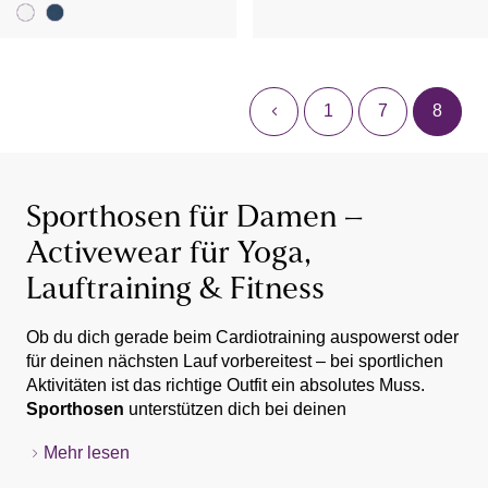
1
7
8
Sporthosen für Damen –
Activewear für Yoga,
Lauftraining & Fitness
Ob du dich gerade beim Cardiotraining auspowerst oder
für deinen nächsten Lauf vorbereitest – bei sportlichen
Aktivitäten ist das richtige Outfit ein absolutes Muss.
Sporthosen
unterstützen dich bei deinen
Trainingszielen und bieten dir einen
ausgezeichneten
Mehr lesen
Tragekomfort
. Da keine Sportart der anderen gleicht
Zumba, Bauch-Beine-Po oder Steppaerobic – für
und jede Athletin eigene Bedürfnisse hat, gibt es die