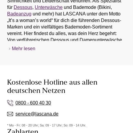
Sinnlichkeit und Leidenschaft verführen. Als Spezialist
für
Dessous
,
Unterwäsche
und Bademode (Bikini,
Badeanzug
und mehr) hat LASCANA unter dem Motto
„It’s a woman’s world“ für dich die führenden Dessous-
Marken und ein vielfältiges Bademoden-Sortiment
vereint. Hier findest du alles, was dein Herz begehrt:
Von verführerischen Dessous und Damenunterwäsche,
bis hin zu Nachtmode, Bademode,
Sportbekleidung
und
Mehr lesen
Strandmode. Entdecke eine große Auswahl an
Produkten von
BH
und Slip (Dessous und Unterwäsche)
über Bikini und
Badeanzug
oder Shapewear und
Hochzeitsdessous. Stöbere durch den LASCANA
Online-Shop und lass dich von Dessous, Unterwäsche,
Kostenlose Hotline aus allen
Bademode und Bikinis inspirieren - BH oder Bikini
deutschen Netzen
kannst du zu Hause in Ruhe anprobieren.
0800 - 600 40 30
Bademode & Bikinis online kaufen
service@lascana.de
Bei LASCANA findest du ganzjährig eine große
Auswahl an
Bademode
,
Bikinis
& mehr. Egal ob du
* Mo - Fr: 08 - 20 Uhr; Sa: 09 - 17 Uhr; So: 09 - 14 Uhr.
einen neuen Bikini für den Sommer kaufen möchtest
Zahlarten