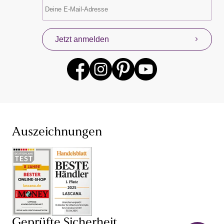
Unterwäsche & Dessous online kaufen
Damenunterwäsche und Dessous von LASCANA und
Jetzt anmelden
anderen beliebten Lingerie-Marken gibt es für dich
jederzeit mit neuen Angeboten. Profitiere mit unserem
Konzept „Von Frauen für Frauen“ von unseren eigenen
Erfahrungen mit Damenunterwäsche und Dessous,
denn wir wissen, dass Unterwäsche kaufen sehr intim
sein kann. Finde jetzt deine neuen Lieblings-BH und
den dazu passenden Slip – bei unserer Unterwäsche für
Damen sind dir dabei hinsichtlich Farbe, Größe (BH in
großen Größen und ab Cup AA) und Schnitt keine
Auszeichnungen
Grenzen gesetzt. Je nach Anlass bist du so mit einem
Push-up-BH
,
Schalen-BH
,
Bügel-BH
oder
Damenunterhemd perfekt gekleidet und fühlst dich in
deiner Unterwäsche einfach wohl. Auch von unseren
verführerischen Dessous und sexy Lingerie wirst du
begeistert sein: Mit BH,
String
, Body, Corsage und
Negligé von LASCANA und anderen Dessous-Marken
versprühst du stets einen weiblichen Charme. Lass dich
Geprüfte Sicherheit