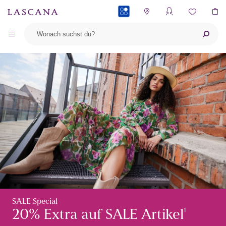
PAYBACK
SALE Special
¹
20% Extra auf SALE Artikel