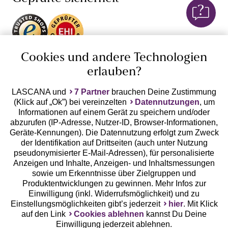
von Dessous mit edlen
Spitzen-BHs
, Corsagen mit
Spitze oder transparenten Negligés verführen!
Unsere Apps
Cookies und andere Technologien
erlauben?
LASCANA und
7 Partner
brauchen Deine Zustimmung
(Klick auf „Ok”) bei vereinzelten
Datennutzungen
, um
Informationen auf einem Gerät zu speichern und/oder
abzurufen (IP-Adresse, Nutzer-ID, Browser-Informationen,
Geräte-Kennungen). Die Datennutzung erfolgt zum Zweck
der Identifikation auf Drittseiten (auch unter Nutzung
Gratis Versand ab
50 €
pseudonymisierter E-Mail-Adressen), für personalisierte
Anzeigen und Inhalte, Anzeigen- und Inhaltsmessungen
sowie um Erkenntnisse über Zielgruppen und
Kostenlose Retoure
Produktentwicklungen zu gewinnen. Mehr Infos zur
Einwilligung (inkl. Widerrufsmöglichkeit) und zu
Einstellungsmöglichkeiten gibt’s jederzeit
hier
. Mit Klick
°Punkte sammeln
auf den Link
Cookies ablehnen
kannst Du Deine
Einwilligung jederzeit ablehnen.