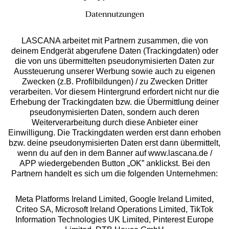
Ratenkauf **
Datennutzungen
LASCANA arbeitet mit Partnern zusammen, die von
deinem Endgerät abgerufene Daten (Trackingdaten) oder
die von uns übermittelten pseudonymisierten Daten zur
Services
Aussteuerung unserer Werbung sowie auch zu eigenen
Zwecken (z.B. Profilbildungen) / zu Zwecken Dritter
Beratung
verarbeiten. Vor diesem Hintergrund erfordert nicht nur die
Erhebung der Trackingdaten bzw. die Übermittlung deiner
pseudonymisierten Daten, sondern auch deren
Über uns
Weiterverarbeitung durch diese Anbieter einer
Einwilligung. Die Trackingdaten werden erst dann erhoben
bzw. deine pseudonymisierten Daten erst dann übermittelt,
Rechtliches
wenn du auf den in dem Banner auf www.lascana.de /
APP wiedergebenden Button „OK” anklickst. Bei den
Partnern handelt es sich um die folgenden Unternehmen:
Meta Platforms Ireland Limited, Google Ireland Limited,
Criteo SA, Microsoft Ireland Operations Limited, TikTok
Alle Preise inkl. MwSt., zzgl.
Versandkosten
Information Technologies UK Limited, Pinterest Europe
** Bonität vorausgesetzt, berechtigt zur Bonitätsprüfung