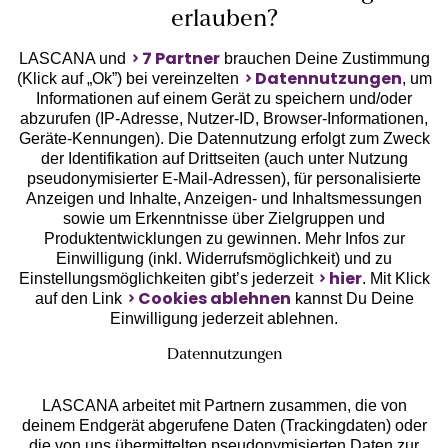
erlauben?
7 Partner
LASCANA und
brauchen Deine Zustimmung
Datennutzungen
(Klick auf „Ok”) bei vereinzelten
, um
Informationen auf einem Gerät zu speichern und/oder
Geprüfte Sicherheit
abzurufen (IP-Adresse, Nutzer-ID, Browser-Informationen,
Geräte-Kennungen). Die Datennutzung erfolgt zum Zweck
der Identifikation auf Drittseiten (auch unter Nutzung
pseudonymisierter E-Mail-Adressen), für personalisierte
Anzeigen und Inhalte, Anzeigen- und Inhaltsmessungen
sowie um Erkenntnisse über Zielgruppen und
Unsere Apps
Produktentwicklungen zu gewinnen. Mehr Infos zur
Einwilligung (inkl. Widerrufsmöglichkeit) und zu
hier
Einstellungsmöglichkeiten gibt’s jederzeit
. Mit Klick
Cookies ablehnen
auf den Link
kannst Du Deine
Einwilligung jederzeit ablehnen.
Datennutzungen
LASCANA arbeitet mit Partnern zusammen, die von
deinem Endgerät abgerufene Daten (Trackingdaten) oder
die von uns übermittelten pseudonymisierten Daten zur