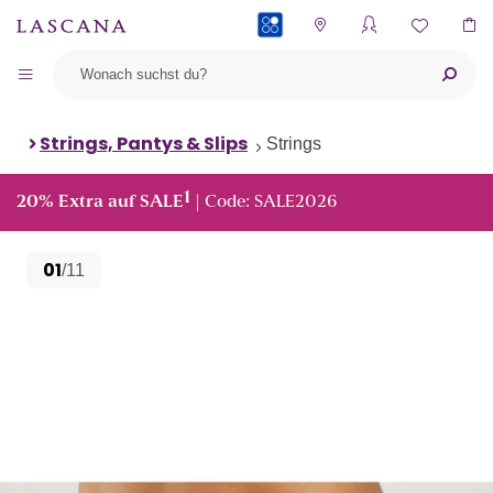
PAYBACK
Strings, Pantys & Slips
Strings
1
20% Extra auf SALE
| Code: SALE2026
01
/11