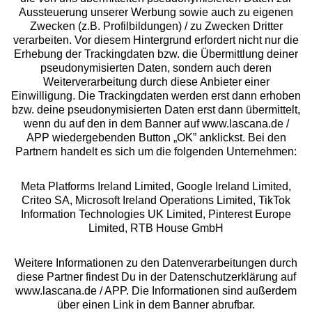
Aussteuerung unserer Werbung sowie auch zu eigenen
Services
Zwecken (z.B. Profilbildungen) / zu Zwecken Dritter
verarbeiten. Vor diesem Hintergrund erfordert nicht nur die
Beratung
Erhebung der Trackingdaten bzw. die Übermittlung deiner
pseudonymisierten Daten, sondern auch deren
Weiterverarbeitung durch diese Anbieter einer
Über uns
Einwilligung. Die Trackingdaten werden erst dann erhoben
bzw. deine pseudonymisierten Daten erst dann übermittelt,
wenn du auf den in dem Banner auf www.lascana.de /
Rechtliches
APP wiedergebenden Button „OK” anklickst. Bei den
Partnern handelt es sich um die folgenden Unternehmen:
Meta Platforms Ireland Limited, Google Ireland Limited,
Criteo SA, Microsoft Ireland Operations Limited, TikTok
Information Technologies UK Limited, Pinterest Europe
Alle Preise inkl. MwSt., zzgl.
Versandkosten
Limited, RTB House GmbH
** Bonität vorausgesetzt, berechtigt zur Bonitätsprüfung
Weitere Informationen zu den Datenverarbeitungen durch
diese Partner findest Du in der Datenschutzerklärung auf
www.lascana.de / APP. Die Informationen sind außerdem
über einen Link in dem Banner abrufbar.