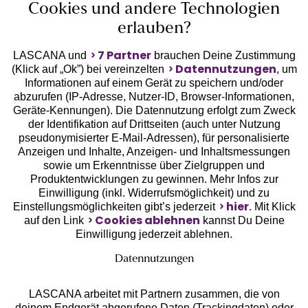
Cookies und andere Technologien
erlauben?
7 Partner
LASCANA und
brauchen Deine Zustimmung
Datennutzungen
(Klick auf „Ok”) bei vereinzelten
, um
Informationen auf einem Gerät zu speichern und/oder
Geprüfte Sicherheit
abzurufen (IP-Adresse, Nutzer-ID, Browser-Informationen,
Geräte-Kennungen). Die Datennutzung erfolgt zum Zweck
der Identifikation auf Drittseiten (auch unter Nutzung
pseudonymisierter E-Mail-Adressen), für personalisierte
Anzeigen und Inhalte, Anzeigen- und Inhaltsmessungen
sowie um Erkenntnisse über Zielgruppen und
Unsere Apps
Produktentwicklungen zu gewinnen. Mehr Infos zur
Einwilligung (inkl. Widerrufsmöglichkeit) und zu
hier
Einstellungsmöglichkeiten gibt’s jederzeit
. Mit Klick
Cookies ablehnen
auf den Link
kannst Du Deine
Einwilligung jederzeit ablehnen.
Datennutzungen
LASCANA arbeitet mit Partnern zusammen, die von
deinem Endgerät abgerufene Daten (Trackingdaten) oder