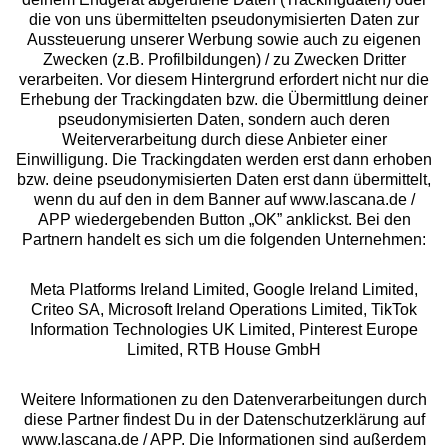
die von uns übermittelten pseudonymisierten Daten zur
Aussteuerung unserer Werbung sowie auch zu eigenen
Services
Zwecken (z.B. Profilbildungen) / zu Zwecken Dritter
verarbeiten. Vor diesem Hintergrund erfordert nicht nur die
Beratung
Erhebung der Trackingdaten bzw. die Übermittlung deiner
pseudonymisierten Daten, sondern auch deren
Weiterverarbeitung durch diese Anbieter einer
Über uns
Einwilligung. Die Trackingdaten werden erst dann erhoben
bzw. deine pseudonymisierten Daten erst dann übermittelt,
wenn du auf den in dem Banner auf www.lascana.de /
Rechtliches
APP wiedergebenden Button „OK” anklickst. Bei den
Partnern handelt es sich um die folgenden Unternehmen:
Meta Platforms Ireland Limited, Google Ireland Limited,
Criteo SA, Microsoft Ireland Operations Limited, TikTok
Information Technologies UK Limited, Pinterest Europe
Alle Preise inkl. MwSt., zzgl.
Versandkosten
Limited, RTB House GmbH
** Bonität vorausgesetzt, berechtigt zur Bonitätsprüfung
Weitere Informationen zu den Datenverarbeitungen durch
diese Partner findest Du in der Datenschutzerklärung auf
www.lascana.de / APP. Die Informationen sind außerdem