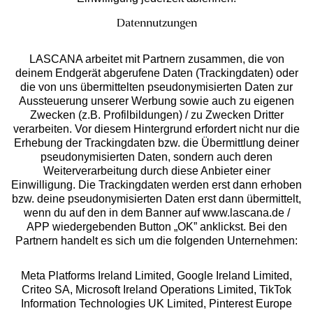
Datennutzungen
LASCANA arbeitet mit Partnern zusammen, die von
deinem Endgerät abgerufene Daten (Trackingdaten) oder
die von uns übermittelten pseudonymisierten Daten zur
Services
Aussteuerung unserer Werbung sowie auch zu eigenen
Zwecken (z.B. Profilbildungen) / zu Zwecken Dritter
Beratung
verarbeiten. Vor diesem Hintergrund erfordert nicht nur die
Erhebung der Trackingdaten bzw. die Übermittlung deiner
pseudonymisierten Daten, sondern auch deren
Über uns
Weiterverarbeitung durch diese Anbieter einer
Einwilligung. Die Trackingdaten werden erst dann erhoben
bzw. deine pseudonymisierten Daten erst dann übermittelt,
Rechtliches
wenn du auf den in dem Banner auf www.lascana.de /
APP wiedergebenden Button „OK” anklickst. Bei den
Partnern handelt es sich um die folgenden Unternehmen:
Meta Platforms Ireland Limited, Google Ireland Limited,
Criteo SA, Microsoft Ireland Operations Limited, TikTok
Alle Preise inkl. MwSt., zzgl.
Versandkosten
Information Technologies UK Limited, Pinterest Europe
** Bonität vorausgesetzt, berechtigt zur Bonitätsprüfung