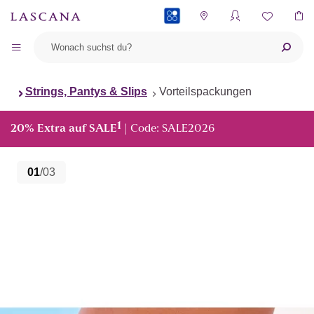
PAYBACK
Strings, Pantys & Slips
Vorteilspackungen
1
20% Extra auf SALE
| Code: SALE2026
01
/03