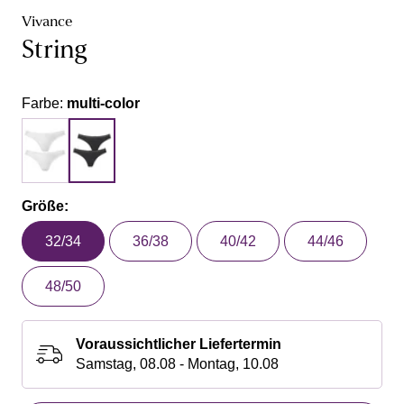
Vivance
String
Farbe:
multi-color
Größe:
32/34
36/38
40/42
44/46
48/50
Voraussichtlicher Liefertermin
Samstag, 08.08 - Montag, 10.08