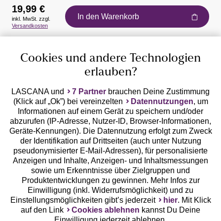
19,99 €
In den Warenkorb
inkl. MwSt. zzgl.
Auszeichnungen
Versandkosten
Cookies und andere Technologien
erlauben?
LASCANA und
7 Partner
brauchen Deine Zustimmung
(Klick auf „Ok”) bei vereinzelten
Datennutzungen
, um
Geprüfte Sicherheit
Informationen auf einem Gerät zu speichern und/oder
abzurufen (IP-Adresse, Nutzer-ID, Browser-Informationen,
Geräte-Kennungen). Die Datennutzung erfolgt zum Zweck
der Identifikation auf Drittseiten (auch unter Nutzung
pseudonymisierter E-Mail-Adressen), für personalisierte
Anzeigen und Inhalte, Anzeigen- und Inhaltsmessungen
Unsere Apps
sowie um Erkenntnisse über Zielgruppen und
Produktentwicklungen zu gewinnen. Mehr Infos zur
Einwilligung (inkl. Widerrufsmöglichkeit) und zu
Einstellungsmöglichkeiten gibt’s jederzeit
hier
. Mit Klick
auf den Link
Cookies ablehnen
kannst Du Deine
Einwilligung jederzeit ablehnen.