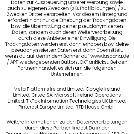
Daten zur Aussteuerung unserer Werbung sowie
auch zu eigenen Zwecken (z.B. Profilbildungen) / zu
Zwecken Dritter verarbeiten. Vor diesem Hintergrund
erfordert nicht nur die Erhebung der Trackingdaten
Services
bzw. die Übermittlung deiner pseudonymisierten
Daten, sondern auch deren Weiterverarbeitung
durch diese Anbieter einer Einwilligung. Die
Beratung
Trackingdaten werden erst dann erhoben bzw. deine
pseudonymisierten Daten erst dann übermittelt,
Über uns
wenn du auf den in dem Banner auf www.lascana.de
/ APP wiedergebenden Button „OK” anklickst. Bei den
Partnern handelt es sich um die folgenden
Rechtliches
Unternehmen:
Meta Platforms Ireland Limited, Google Ireland
Limited, Criteo SA, Microsoft Ireland Operations
Limited, TikTok Information Technologies UK Limited,
Pinterest Europe Limited, RTB House GmbH
Alle Preise inkl. MwSt., zzgl.
Versandkosten
** Bonität vorausgesetzt, berechtigt zur Bonitätsprüfung
Weitere Informationen zu den Datenverarbeitungen
durch diese Partner findest Du in der
Datenschutzerklärung auf www.lascana.de / APP. Die