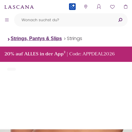
PAYBACK
Strings
Strings, Pantys & Slips
²
20% auf ALLES in der App
| Code: APPDEAL2026