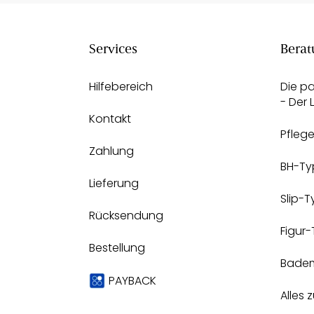
Services
Berat
Hilfebereich
Die p
- Der
Kontakt
Pfleg
Zahlung
BH-Ty
Lieferung
Slip-
Rücksendung
Figur
Bestellung
Bade
PAYBACK
Alles 