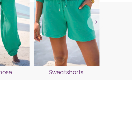
Kapuze
hose
Sweatshorts