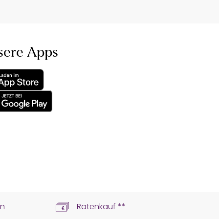
sere Apps
ln
Ratenkauf **