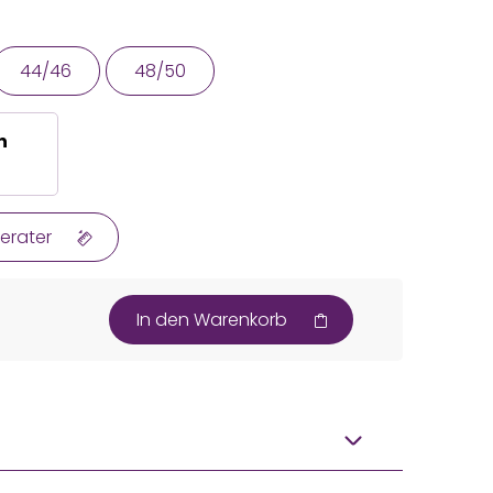
44/46
48/50
n
erater
In den Warenkorb