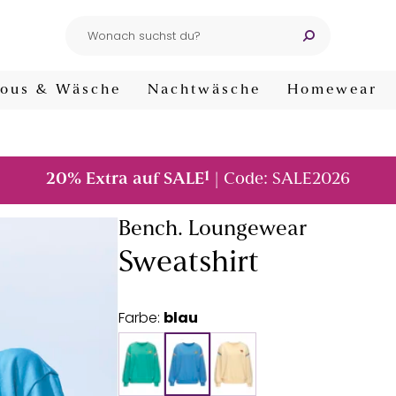
ous & Wäsche
Nachtwäsche
Homewear
1
20% Extra auf SALE
| Code: SALE2026
Bench. Loungewear
Sweatshirt
Farbe:
blau