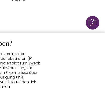
ben?
i vereinzelten
der abzurufen (IP-
ung erfolgt zum Zweck
ail-Adressen), für
um Erkenntnisse über
lligung (inkl.
 Mit Klick auf den Link
ehnen.