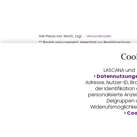
Alle Preise inkl. MwSt., zzgl.
Versandkosten
** Bonität vorausgesetzt, berechtigt zur Bonitätsprüfung
Coo
LASCANA und
Datennutzung
Adresse, Nutzer-ID, 
der Identifikatio
personalisierte Anz
Zielgruppen u
Widerrufsmöglichkei
Coo