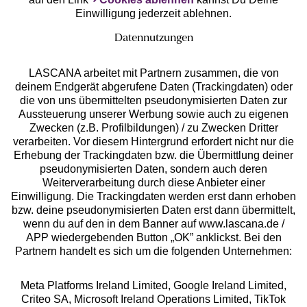
Einwilligung jederzeit ablehnen.
Datennutzungen
LASCANA arbeitet mit Partnern zusammen, die von
deinem Endgerät abgerufene Daten (Trackingdaten) oder
die von uns übermittelten pseudonymisierten Daten zur
Services
Aussteuerung unserer Werbung sowie auch zu eigenen
Zwecken (z.B. Profilbildungen) / zu Zwecken Dritter
Beratung
verarbeiten. Vor diesem Hintergrund erfordert nicht nur die
Erhebung der Trackingdaten bzw. die Übermittlung deiner
pseudonymisierten Daten, sondern auch deren
Über uns
Weiterverarbeitung durch diese Anbieter einer
Einwilligung. Die Trackingdaten werden erst dann erhoben
bzw. deine pseudonymisierten Daten erst dann übermittelt,
Rechtliches
wenn du auf den in dem Banner auf www.lascana.de /
APP wiedergebenden Button „OK” anklickst. Bei den
Partnern handelt es sich um die folgenden Unternehmen:
Meta Platforms Ireland Limited, Google Ireland Limited,
Criteo SA, Microsoft Ireland Operations Limited, TikTok
Alle Preise inkl. MwSt., zzgl.
Versandkosten