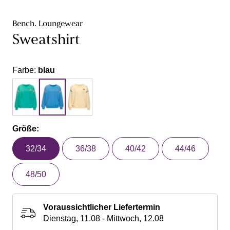
Bench. Loungewear
Sweatshirt
Farbe:
blau
Größe:
32/34
36/38
40/42
44/46
48/50
Voraussichtlicher Liefertermin
Dienstag, 11.08 - Mittwoch, 12.08