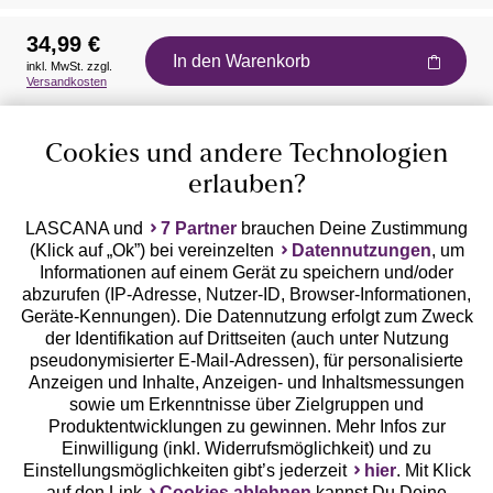
34,99 €
In den Warenkorb
inkl. MwSt. zzgl.
Auszeichnungen
Versandkosten
Cookies und andere Technologien
erlauben?
LASCANA und
7 Partner
brauchen Deine Zustimmung
(Klick auf „Ok”) bei vereinzelten
Datennutzungen
, um
Geprüfte Sicherheit
Informationen auf einem Gerät zu speichern und/oder
abzurufen (IP-Adresse, Nutzer-ID, Browser-Informationen,
Geräte-Kennungen). Die Datennutzung erfolgt zum Zweck
der Identifikation auf Drittseiten (auch unter Nutzung
pseudonymisierter E-Mail-Adressen), für personalisierte
Anzeigen und Inhalte, Anzeigen- und Inhaltsmessungen
Unsere Apps
sowie um Erkenntnisse über Zielgruppen und
Produktentwicklungen zu gewinnen. Mehr Infos zur
Einwilligung (inkl. Widerrufsmöglichkeit) und zu
Einstellungsmöglichkeiten gibt’s jederzeit
hier
. Mit Klick
auf den Link
Cookies ablehnen
kannst Du Deine