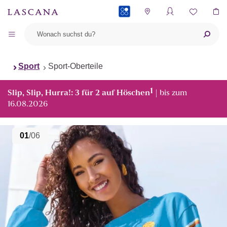
PAYBACK
Sport
Sport-Oberteile
1
Slip, Slip, Hurra!: 3 für 2 auf Höschen
| bis zum
16.08.2026
01
/06