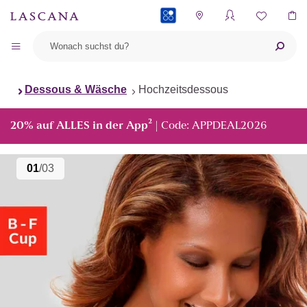
PAYBACK
Dessous & Wäsche
Hochzeitsdessous
²
20% auf ALLES in der App
| Code: APPDEAL2026
01
/03