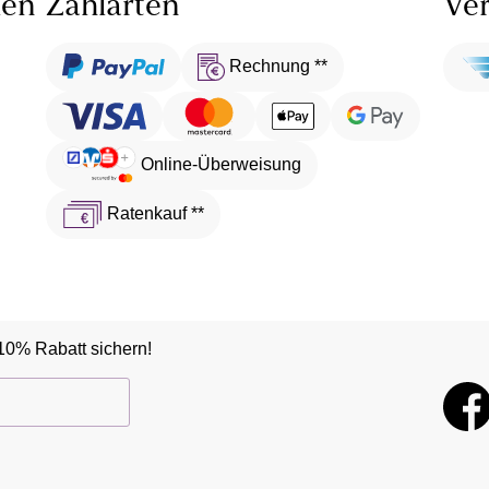
len
Zahlarten
Ver
Rechnung **
Online-Überweisung
Ratenkauf **
10% Rabatt sichern!