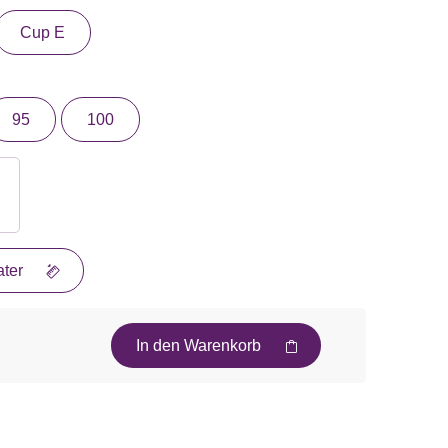
Cup E
95
100
ter
In den Warenkorb