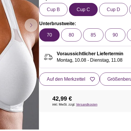
Cup B
Cup C
Cup D
Unterbrustweite:
70
80
85
90
Voraussichtlicher Liefertermin
Montag, 10.08 - Dienstag, 11.08
Auf den Merkzettel
Größenbera
42,99 €
inkl. MwSt. zzgl.
Versandkosten