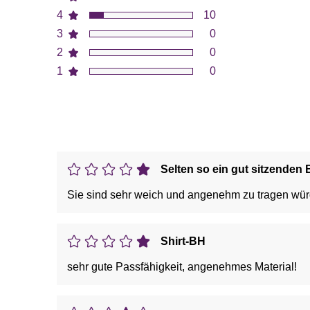
4
10
3
0
2
0
1
0
Selten so ein gut sitzenden
Sie sind sehr weich und angenehm zu tragen wür
Shirt-BH
sehr gute Passfähigkeit, angenehmes Material!