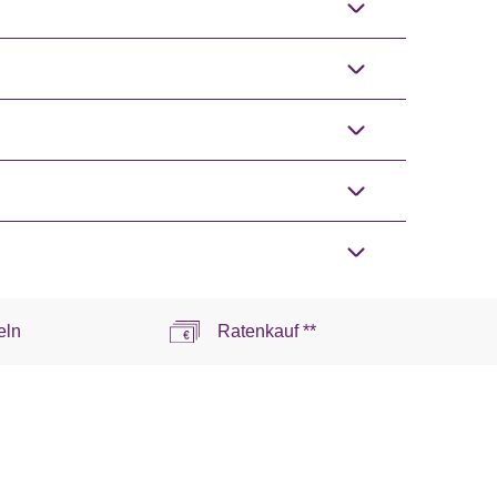
eln
Ratenkauf **