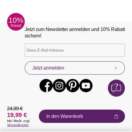
10%
Rabatt
Jetzt zum Newsletter anmelden und 10% Rabatt
sichern!
Jetzt anmelden
24,99 €
19,99 €
In den Warenkorb
inkl. MwSt. zzgl.
Auszeichnungen
Versandkosten