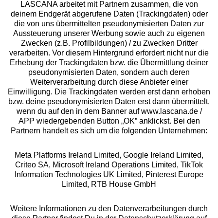
LASCANA arbeitet mit Partnern zusammen, die von
deinem Endgerät abgerufene Daten (Trackingdaten) oder
die von uns übermittelten pseudonymisierten Daten zur
Services
Aussteuerung unserer Werbung sowie auch zu eigenen
Zwecken (z.B. Profilbildungen) / zu Zwecken Dritter
Beratung
verarbeiten. Vor diesem Hintergrund erfordert nicht nur die
Erhebung der Trackingdaten bzw. die Übermittlung deiner
pseudonymisierten Daten, sondern auch deren
Über uns
Weiterverarbeitung durch diese Anbieter einer
Einwilligung. Die Trackingdaten werden erst dann erhoben
bzw. deine pseudonymisierten Daten erst dann übermittelt,
Rechtliches
wenn du auf den in dem Banner auf www.lascana.de /
APP wiedergebenden Button „OK” anklickst. Bei den
Partnern handelt es sich um die folgenden Unternehmen:
Meta Platforms Ireland Limited, Google Ireland Limited,
Criteo SA, Microsoft Ireland Operations Limited, TikTok
Alle Preise inkl. MwSt., zzgl.
Versandkosten
Information Technologies UK Limited, Pinterest Europe
** Bonität vorausgesetzt, berechtigt zur Bonitätsprüfung
Limited, RTB House GmbH
Weitere Informationen zu den Datenverarbeitungen durch