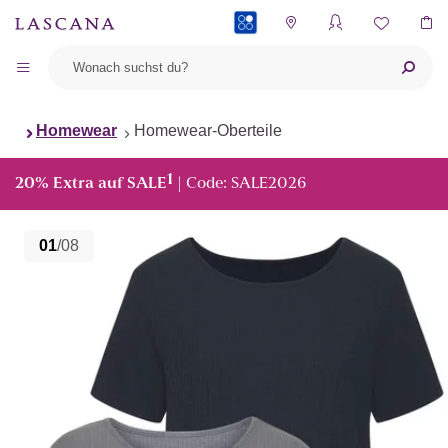
PAYBACK
Homewear
Homewear-Oberteile
1
20% Extra auf SALE
| Code: SALE2026
01
/08