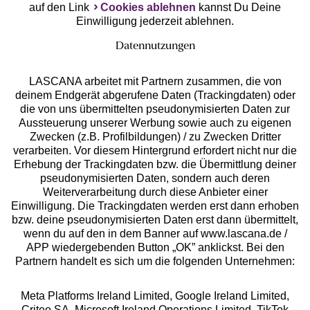
auf den Link
Cookies ablehnen
kannst Du Deine
Einwilligung jederzeit ablehnen.
Datennutzungen
LASCANA arbeitet mit Partnern zusammen, die von
deinem Endgerät abgerufene Daten (Trackingdaten) oder
die von uns übermittelten pseudonymisierten Daten zur
Services
Aussteuerung unserer Werbung sowie auch zu eigenen
Zwecken (z.B. Profilbildungen) / zu Zwecken Dritter
Beratung
verarbeiten. Vor diesem Hintergrund erfordert nicht nur die
Erhebung der Trackingdaten bzw. die Übermittlung deiner
pseudonymisierten Daten, sondern auch deren
Über uns
Weiterverarbeitung durch diese Anbieter einer
Einwilligung. Die Trackingdaten werden erst dann erhoben
bzw. deine pseudonymisierten Daten erst dann übermittelt,
Rechtliches
wenn du auf den in dem Banner auf www.lascana.de /
APP wiedergebenden Button „OK” anklickst. Bei den
Partnern handelt es sich um die folgenden Unternehmen:
Meta Platforms Ireland Limited, Google Ireland Limited,
Criteo SA, Microsoft Ireland Operations Limited, TikTok
Alle Preise inkl. MwSt., zzgl.
Versandkosten