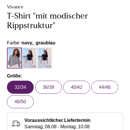
Vivance
T-Shirt "mit modischer
Rippstruktur"
Farbe:
navy,_graublau
Größe:
32/34
36/38
40/42
44/46
48/50
Voraussichtlicher Liefertermin
Samstag, 08.08 - Montag, 10.08