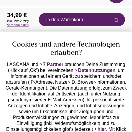
34,99 €
In den Warenkorb
inkl. MwSt. zzgl.
Auszeichnungen
Versandkosten
Cookies und andere Technologien
erlauben?
LASCANA und
7 Partner
brauchen Deine Zustimmung
(Klick auf „Ok”) bei vereinzelten
Datennutzungen
, um
Geprüfte Sicherheit
Informationen auf einem Gerät zu speichern und/oder
abzurufen (IP-Adresse, Nutzer-ID, Browser-Informationen,
Geräte-Kennungen). Die Datennutzung erfolgt zum Zweck
der Identifikation auf Drittseiten (auch unter Nutzung
pseudonymisierter E-Mail-Adressen), für personalisierte
Anzeigen und Inhalte, Anzeigen- und Inhaltsmessungen
Unsere Apps
sowie um Erkenntnisse über Zielgruppen und
Produktentwicklungen zu gewinnen. Mehr Infos zur
Einwilligung (inkl. Widerrufsmöglichkeit) und zu
Einstellungsmöglichkeiten gibt’s jederzeit
hier
. Mit Klick