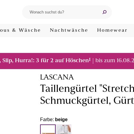
ous & Wäsche
Nachtwäsche
Homewear
1
, Slip, Hurra!: 3 für 2 auf Höschen
| bis zum 16.08.
LASCANA
Taillengürtel "Stretc
Schmuckgürtel, Gürte
Farbe:
beige