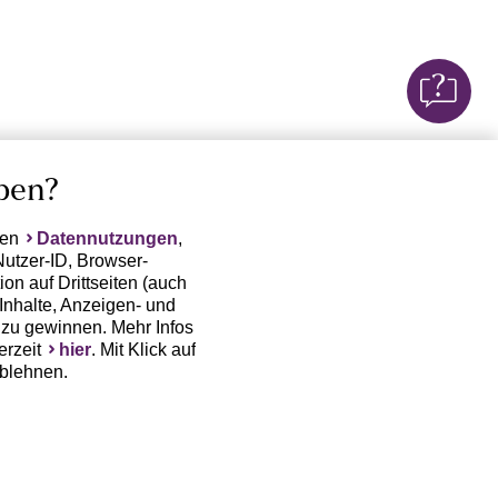
ben?
ten
Datennutzungen
,
Nutzer-ID, Browser-
on auf Drittseiten (auch
Inhalte, Anzeigen- und
zu gewinnen. Mehr Infos
erzeit
hier
. Mit Klick auf
ablehnen.
(Trackingdaten) oder die
sowie auch zu eigenen