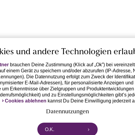
kies und andere Technologien erlau
tner
brauchen Deine Zustimmung (Klick auf „Ok”) bei vereinzel
uf einem Gerät zu speichern und/oder abzurufen (IP-Adresse, 
ennungen). Die Datennutzung erfolgt zum Zweck der Identifikati
ymisierter E-Mail-Adressen), für personalisierte Anzeigen und 
 um Erkenntnisse über Zielgruppen und Produktentwicklungen 
iderrufsmöglichkeit) und zu Einstellungsmöglichkeiten gibt’s jed
k
Cookies ablehnen
kannst Du Deine Einwilligung jederzeit 
Datennutzungen
rtnern zusammen, die von deinem Endgerät abgerufene Daten 
O.K.
n pseudonymisierten Daten zur Aussteuerung unserer Werbung 