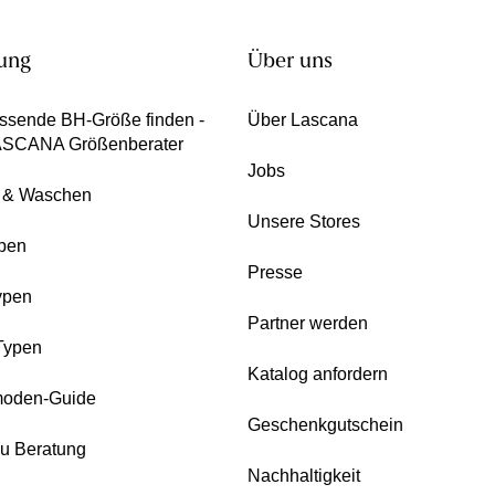
ung
Über uns
ssende BH-Größe finden -
Über Lascana
ASCANA Größenberater
Jobs
e & Waschen
Unsere Stores
pen
Presse
ypen
Partner werden
Typen
Katalog anfordern
oden-Guide
Geschenkgutschein
zu Beratung
Nachhaltigkeit