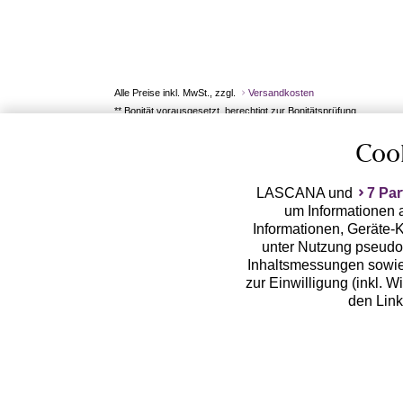
Alle Preise inkl. MwSt., zzgl.
Versandkosten
** Bonität vorausgesetzt, berechtigt zur Bonitätsprüfung
Coo
LASCANA und
7 Par
um Informationen a
Informationen, Geräte-K
unter Nutzung pseudon
Inhaltsmessungen sowie
zur Einwilligung (inkl. W
den Lin
LASCANA arbeitet mit Pa
von uns übermittelte