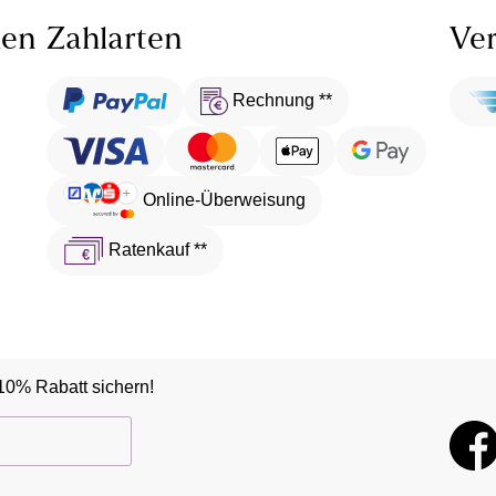
len
Zahlarten
Ver
Rechnung **
Online-Überweisung
Ratenkauf **
10% Rabatt sichern!