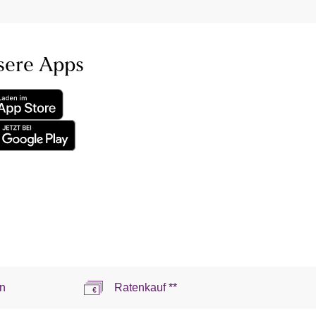
sere Apps
n
Ratenkauf **