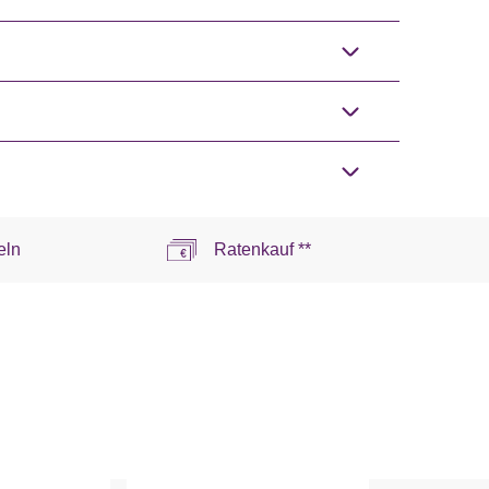
eln
Ratenkauf **