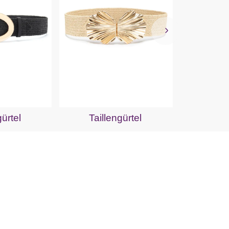
Tail
gürtel
Taillengürtel