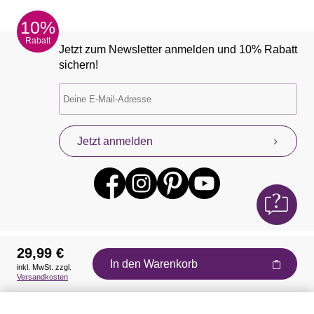
10%
Rabatt
Jetzt zum Newsletter anmelden und 10% Rabatt
sichern!
Jetzt anmelden
29,99 €
In den Warenkorb
inkl. MwSt. zzgl.
Auszeichnungen
Versandkosten