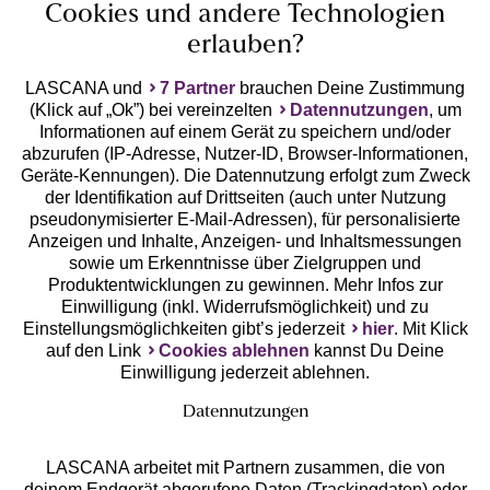
Cookies und andere Technologien
erlauben?
LASCANA und
7 Partner
brauchen Deine Zustimmung
(Klick auf „Ok”) bei vereinzelten
Datennutzungen
, um
Geprüfte Sicherheit
Informationen auf einem Gerät zu speichern und/oder
abzurufen (IP-Adresse, Nutzer-ID, Browser-Informationen,
Geräte-Kennungen). Die Datennutzung erfolgt zum Zweck
der Identifikation auf Drittseiten (auch unter Nutzung
pseudonymisierter E-Mail-Adressen), für personalisierte
Anzeigen und Inhalte, Anzeigen- und Inhaltsmessungen
Unsere Apps
sowie um Erkenntnisse über Zielgruppen und
Produktentwicklungen zu gewinnen. Mehr Infos zur
Einwilligung (inkl. Widerrufsmöglichkeit) und zu
Einstellungsmöglichkeiten gibt’s jederzeit
hier
. Mit Klick
auf den Link
Cookies ablehnen
kannst Du Deine
Einwilligung jederzeit ablehnen.
Datennutzungen
LASCANA arbeitet mit Partnern zusammen, die von
deinem Endgerät abgerufene Daten (Trackingdaten) oder