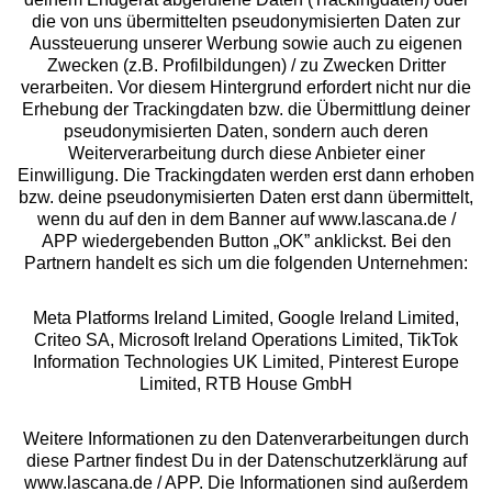
die von uns übermittelten pseudonymisierten Daten zur
Services
Aussteuerung unserer Werbung sowie auch zu eigenen
Zwecken (z.B. Profilbildungen) / zu Zwecken Dritter
Beratung
verarbeiten. Vor diesem Hintergrund erfordert nicht nur die
Erhebung der Trackingdaten bzw. die Übermittlung deiner
pseudonymisierten Daten, sondern auch deren
Über uns
Weiterverarbeitung durch diese Anbieter einer
Einwilligung. Die Trackingdaten werden erst dann erhoben
bzw. deine pseudonymisierten Daten erst dann übermittelt,
Rechtliches
wenn du auf den in dem Banner auf www.lascana.de /
APP wiedergebenden Button „OK” anklickst. Bei den
Partnern handelt es sich um die folgenden Unternehmen:
Meta Platforms Ireland Limited, Google Ireland Limited,
Criteo SA, Microsoft Ireland Operations Limited, TikTok
Alle Preise inkl. MwSt., zzgl.
Versandkosten
Information Technologies UK Limited, Pinterest Europe
** Bonität vorausgesetzt, berechtigt zur Bonitätsprüfung
Limited, RTB House GmbH
Weitere Informationen zu den Datenverarbeitungen durch
diese Partner findest Du in der Datenschutzerklärung auf
www.lascana.de / APP. Die Informationen sind außerdem