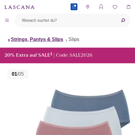
PAYBACK
Strings, Pantys & Slips
Slips
1
20% Extra auf SALE
| Code: SALE2026
01
/05