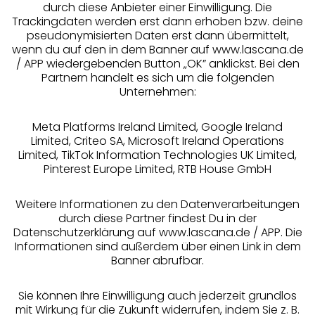
durch diese Anbieter einer Einwilligung. Die
Beratung
Trackingdaten werden erst dann erhoben bzw. deine
pseudonymisierten Daten erst dann übermittelt,
Über uns
wenn du auf den in dem Banner auf www.lascana.de
/ APP wiedergebenden Button „OK” anklickst. Bei den
Partnern handelt es sich um die folgenden
Rechtliches
Unternehmen:
Meta Platforms Ireland Limited, Google Ireland
Limited, Criteo SA, Microsoft Ireland Operations
Limited, TikTok Information Technologies UK Limited,
Pinterest Europe Limited, RTB House GmbH
Alle Preise inkl. MwSt., zzgl.
Versandkosten
** Bonität vorausgesetzt, berechtigt zur Bonitätsprüfung
Weitere Informationen zu den Datenverarbeitungen
durch diese Partner findest Du in der
Datenschutzerklärung auf www.lascana.de / APP. Die
Informationen sind außerdem über einen Link in dem
Banner abrufbar.
Sie können Ihre Einwilligung auch jederzeit grundlos
mit Wirkung für die Zukunft widerrufen, indem Sie z. B.