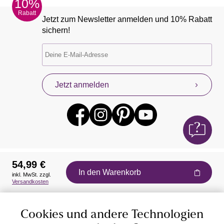
10%
Rabatt
Jetzt zum Newsletter anmelden und 10% Rabatt
sichern!
Jetzt anmelden
54,99 €
In den Warenkorb
inkl. MwSt. zzgl.
Auszeichnungen
Versandkosten
Cookies und andere Technologien