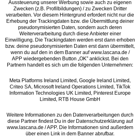
Aussteuerung unserer Werbung sowie auch zu eigenen
Zwecken (z.B. Profilbildungen) / zu Zwecken Dritter
Beratung
verarbeiten. Vor diesem Hintergrund erfordert nicht nur die
Erhebung der Trackingdaten bzw. die Übermittlung deiner
pseudonymisierten Daten, sondern auch deren
Über uns
Weiterverarbeitung durch diese Anbieter einer
Einwilligung. Die Trackingdaten werden erst dann erhoben
bzw. deine pseudonymisierten Daten erst dann übermittelt,
Rechtliches
wenn du auf den in dem Banner auf www.lascana.de /
APP wiedergebenden Button „OK” anklickst. Bei den
Partnern handelt es sich um die folgenden Unternehmen:
Meta Platforms Ireland Limited, Google Ireland Limited,
Criteo SA, Microsoft Ireland Operations Limited, TikTok
Alle Preise inkl. MwSt., zzgl.
Versandkosten
Information Technologies UK Limited, Pinterest Europe
** Bonität vorausgesetzt, berechtigt zur Bonitätsprüfung
Limited, RTB House GmbH
Weitere Informationen zu den Datenverarbeitungen durch
diese Partner findest Du in der Datenschutzerklärung auf
www.lascana.de / APP. Die Informationen sind außerdem
über einen Link in dem Banner abrufbar.