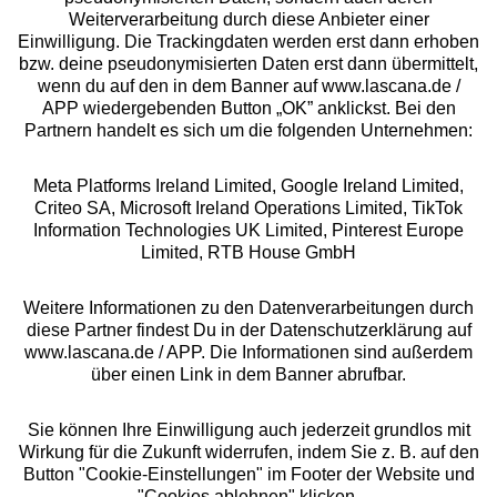
Weiterverarbeitung durch diese Anbieter einer
Über uns
Einwilligung. Die Trackingdaten werden erst dann erhoben
bzw. deine pseudonymisierten Daten erst dann übermittelt,
wenn du auf den in dem Banner auf www.lascana.de /
Rechtliches
APP wiedergebenden Button „OK” anklickst. Bei den
Partnern handelt es sich um die folgenden Unternehmen:
Meta Platforms Ireland Limited, Google Ireland Limited,
Criteo SA, Microsoft Ireland Operations Limited, TikTok
Information Technologies UK Limited, Pinterest Europe
Alle Preise inkl. MwSt., zzgl.
Versandkosten
Limited, RTB House GmbH
** Bonität vorausgesetzt, berechtigt zur Bonitätsprüfung
Weitere Informationen zu den Datenverarbeitungen durch
diese Partner findest Du in der Datenschutzerklärung auf
www.lascana.de / APP. Die Informationen sind außerdem
über einen Link in dem Banner abrufbar.
Sie können Ihre Einwilligung auch jederzeit grundlos mit
Wirkung für die Zukunft widerrufen, indem Sie z. B. auf den
Button "Cookie-Einstellungen" im Footer der Website und
"Cookies ablehnen" klicken.