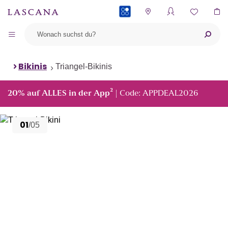
PAYBACK
Bikinis
Triangel-Bikinis
²
20% auf ALLES in der App
| Code: APPDEAL2026
01
/05