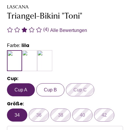
LASCANA
Triangel-Bikini "Toni"
(4)
Alle Bewertungen
lila
Farbe:
Cup:
Cup A
Cup B
Cup C
Größe:
34
36
38
40
42