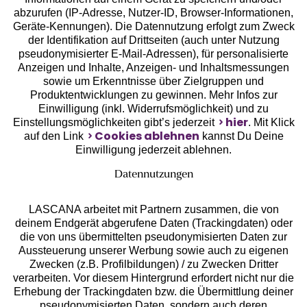
Geprüfte Sicherheit
abzurufen (IP-Adresse, Nutzer-ID, Browser-Informationen,
Geräte-Kennungen). Die Datennutzung erfolgt zum Zweck
der Identifikation auf Drittseiten (auch unter Nutzung
pseudonymisierter E-Mail-Adressen), für personalisierte
Anzeigen und Inhalte, Anzeigen- und Inhaltsmessungen
sowie um Erkenntnisse über Zielgruppen und
Unsere Apps
Produktentwicklungen zu gewinnen. Mehr Infos zur
Einwilligung (inkl. Widerrufsmöglichkeit) und zu
hier
Einstellungsmöglichkeiten gibt’s jederzeit
. Mit Klick
Cookies ablehnen
auf den Link
kannst Du Deine
Einwilligung jederzeit ablehnen.
Datennutzungen
LASCANA arbeitet mit Partnern zusammen, die von
deinem Endgerät abgerufene Daten (Trackingdaten) oder
die von uns übermittelten pseudonymisierten Daten zur
Aussteuerung unserer Werbung sowie auch zu eigenen
Services
Zwecken (z.B. Profilbildungen) / zu Zwecken Dritter
verarbeiten. Vor diesem Hintergrund erfordert nicht nur die
Beratung
Erhebung der Trackingdaten bzw. die Übermittlung deiner
pseudonymisierten Daten, sondern auch deren