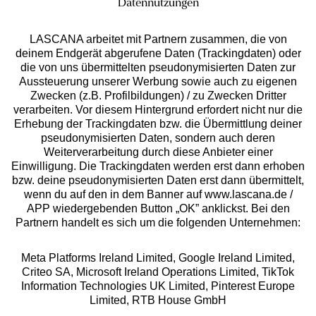
Datennutzungen
LASCANA arbeitet mit Partnern zusammen, die von
deinem Endgerät abgerufene Daten (Trackingdaten) oder
die von uns übermittelten pseudonymisierten Daten zur
Aussteuerung unserer Werbung sowie auch zu eigenen
Services
Zwecken (z.B. Profilbildungen) / zu Zwecken Dritter
verarbeiten. Vor diesem Hintergrund erfordert nicht nur die
Beratung
Erhebung der Trackingdaten bzw. die Übermittlung deiner
pseudonymisierten Daten, sondern auch deren
Weiterverarbeitung durch diese Anbieter einer
Über uns
Einwilligung. Die Trackingdaten werden erst dann erhoben
bzw. deine pseudonymisierten Daten erst dann übermittelt,
wenn du auf den in dem Banner auf www.lascana.de /
Rechtliches
APP wiedergebenden Button „OK” anklickst. Bei den
Partnern handelt es sich um die folgenden Unternehmen:
Meta Platforms Ireland Limited, Google Ireland Limited,
Criteo SA, Microsoft Ireland Operations Limited, TikTok
Information Technologies UK Limited, Pinterest Europe
Alle Preise inkl. MwSt., zzgl.
Versandkosten
Limited, RTB House GmbH
** Bonität vorausgesetzt, berechtigt zur Bonitätsprüfung