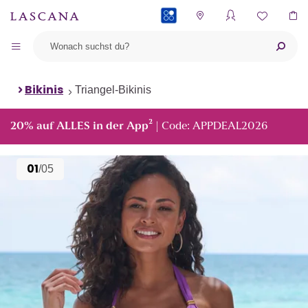
PAYBACK
Bikinis
Triangel-Bikinis
²
20% auf ALLES in der App
| Code: APPDEAL2026
01
/05