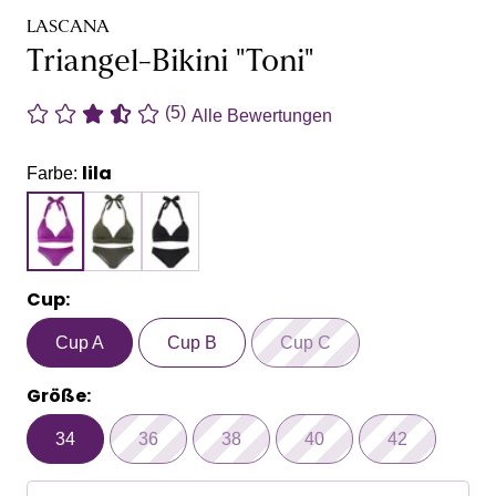
LASCANA
Triangel-Bikini "Toni"
(5)
Alle Bewertungen
lila
Farbe:
Cup:
Cup A
Cup B
Cup C
Größe:
34
36
38
40
42