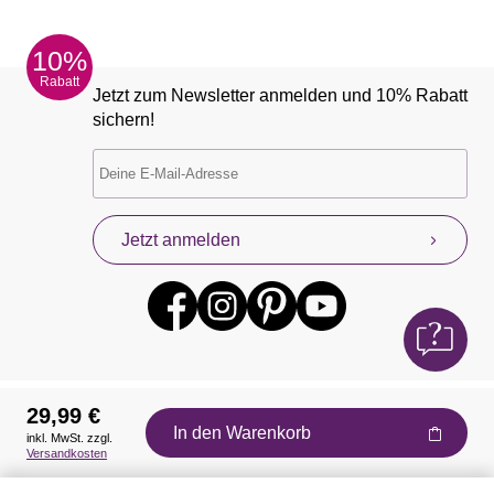
10%
Rabatt
Jetzt zum Newsletter anmelden und 10% Rabatt
sichern!
Jetzt anmelden
29,99 €
In den Warenkorb
inkl. MwSt. zzgl.
Auszeichnungen
Versandkosten