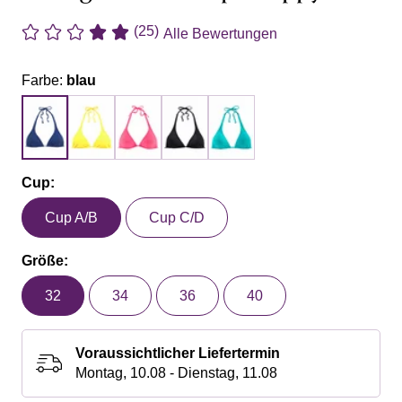
(25)
Alle Bewertungen
Farbe:
blau
Cup:
Cup A/B
Cup C/D
Größe:
32
34
36
40
Voraussichtlicher Liefertermin
Montag, 10.08 - Dienstag, 11.08