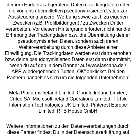
deinem Endgerät abgerufene Daten (Trackingdaten) oder
die von uns übermittelten pseudonymisierten Daten zur
Services
Aussteuerung unserer Werbung sowie auch zu eigenen
Zwecken (z.B. Profilbildungen) / zu Zwecken Dritter
Beratung
verarbeiten. Vor diesem Hintergrund erfordert nicht nur die
Erhebung der Trackingdaten bzw. die Übermittlung deiner
pseudonymisierten Daten, sondern auch deren
Über uns
Weiterverarbeitung durch diese Anbieter einer
Einwilligung. Die Trackingdaten werden erst dann erhoben
bzw. deine pseudonymisierten Daten erst dann übermittelt,
Rechtliches
wenn du auf den in dem Banner auf www.lascana.de /
APP wiedergebenden Button „OK” anklickst. Bei den
Partnern handelt es sich um die folgenden Unternehmen:
Meta Platforms Ireland Limited, Google Ireland Limited,
Criteo SA, Microsoft Ireland Operations Limited, TikTok
Alle Preise inkl. MwSt., zzgl.
Versandkosten
Information Technologies UK Limited, Pinterest Europe
** Bonität vorausgesetzt, berechtigt zur Bonitätsprüfung
Limited, RTB House GmbH
Weitere Informationen zu den Datenverarbeitungen durch
diese Partner findest Du in der Datenschutzerklärung auf