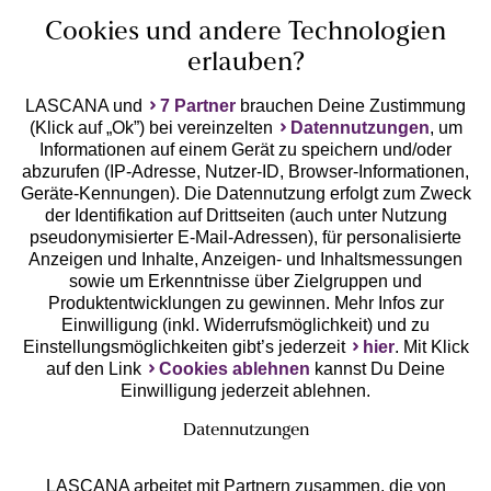
Cookies und andere Technologien
erlauben?
LASCANA und
7 Partner
brauchen Deine Zustimmung
(Klick auf „Ok”) bei vereinzelten
Datennutzungen
, um
Geprüfte Sicherheit
Informationen auf einem Gerät zu speichern und/oder
abzurufen (IP-Adresse, Nutzer-ID, Browser-Informationen,
Geräte-Kennungen). Die Datennutzung erfolgt zum Zweck
der Identifikation auf Drittseiten (auch unter Nutzung
pseudonymisierter E-Mail-Adressen), für personalisierte
Anzeigen und Inhalte, Anzeigen- und Inhaltsmessungen
Unsere Apps
sowie um Erkenntnisse über Zielgruppen und
Produktentwicklungen zu gewinnen. Mehr Infos zur
Einwilligung (inkl. Widerrufsmöglichkeit) und zu
Einstellungsmöglichkeiten gibt’s jederzeit
hier
. Mit Klick
auf den Link
Cookies ablehnen
kannst Du Deine
Einwilligung jederzeit ablehnen.
Datennutzungen
LASCANA arbeitet mit Partnern zusammen, die von