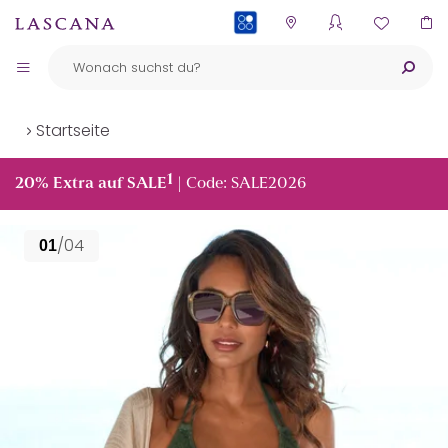
PAYBACK
Startseite
1
20% Extra auf SALE
| Code: SALE2026
/04
01