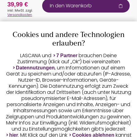
39,99 €
In den Warenkorb
inkl. MwSt. zzgl.
Versandkosten
Cookies und andere Technologien
Auszeichnungen
erlauben?
LASCANA und
brauchen Deine
7 Partner
Zustimmung (Klick auf „Ok”) bei vereinzelten
, um Informationen auf einem
Datennutzungen
Gerät zu speichern und/oder abzurufen (IP-Adresse,
Nutzer-ID, Browser-Informationen, Geräte-
Kennungen). Die Datennutzung erfolgt zum Zweck
der Identifikation auf Drittseiten (auch unter Nutzung
pseudonymisierter E-Mail-Adressen), für
Geprüfte Sicherheit
personalisierte Anzeigen und Inhalte, Anzeigen- und
Inhaltsmessungen sowie um Erkenntnisse über
Zielgruppen und Produktentwicklungen zu gewinnen.
Mehr Infos zur Einwilligung (inkl. Widerrufsmöglichkeit)
und zu Einstellungsmöglichkeiten gibt’s jederzeit
Unsere Apps
. Mit Klick auf den Link
kannst
hier
Cookies ablehnen