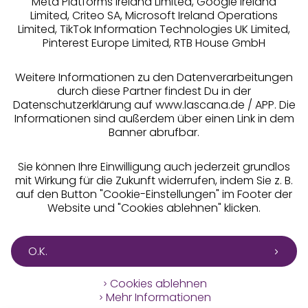
Meta Platforms Ireland Limited, Google Ireland
Limited, Criteo SA, Microsoft Ireland Operations
Limited, TikTok Information Technologies UK Limited,
Pinterest Europe Limited, RTB House GmbH
Alle Preise inkl. MwSt., zzgl.
Versandkosten
** Bonität vorausgesetzt, berechtigt zur Bonitätsprüfung
Weitere Informationen zu den Datenverarbeitungen
durch diese Partner findest Du in der
Datenschutzerklärung auf www.lascana.de / APP. Die
Informationen sind außerdem über einen Link in dem
Banner abrufbar.
Sie können Ihre Einwilligung auch jederzeit grundlos
mit Wirkung für die Zukunft widerrufen, indem Sie z. B.
auf den Button "Cookie-Einstellungen" im Footer der
Website und "Cookies ablehnen" klicken.
O.K.
Cookies ablehnen
Mehr Informationen