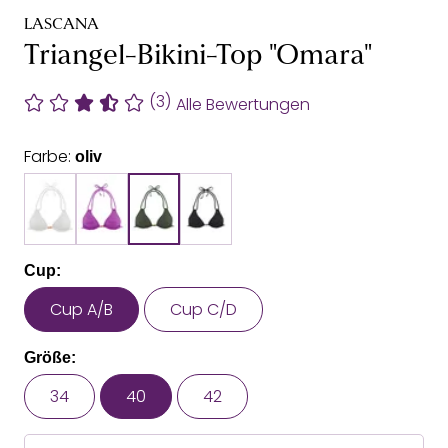
LASCANA
Triangel-Bikini-Top "Omara"
(3)
Alle Bewertungen
Farbe:
oliv
Cup:
Cup A/B
Cup C/D
Größe:
34
40
42