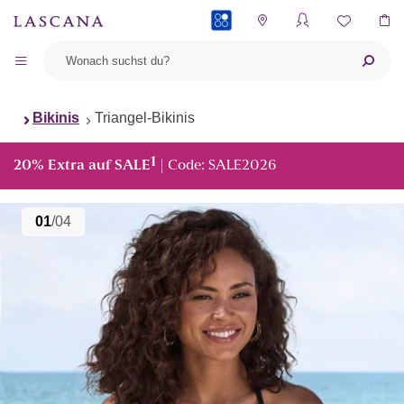
PAYBACK
Bikinis
Triangel-Bikinis
1
20% Extra auf SALE
| Code: SALE2026
01
/04