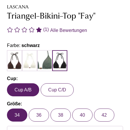
LASCANA
Triangel-Bikini-Top "Fay"
(1)
Alle Bewertungen
Farbe:
schwarz
Cup:
Cup A/B
Cup C/D
Größe:
34
36
38
40
42