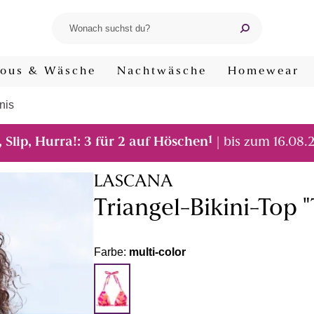
ous & Wäsche
Nachtwäsche
Homewear
nis
1
, Slip, Hurra!: 3 für 2 auf Höschen
| bis zum 16.08.
LASCANA
Triangel-Bikini-Top "T
Farbe:
multi-color