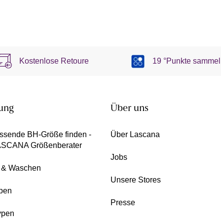
Kostenlose Retoure
19 °Punkte sammel
ung
Über uns
ssende BH-Größe finden -
Über Lascana
ASCANA Größenberater
Jobs
e & Waschen
Unsere Stores
pen
Presse
ypen