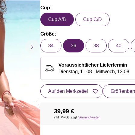
Cup:
Cup A/B
Cup C/D
Größe:
34
36
38
40
Voraussichtlicher Liefertermin
Dienstag, 11.08 - Mittwoch, 12.08
Auf den Merkzettel
Größenbera
39,99 €
inkl. MwSt. zzgl.
Versandkosten