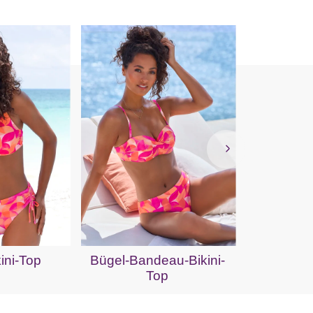
Push-Up
ini-Top
Bügel-Bandeau-Bikini-
Top