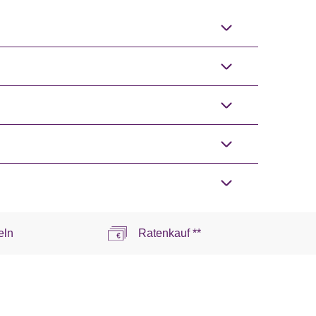
eln
Ratenkauf **