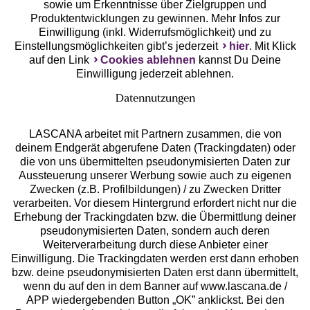
Unsere Apps
sowie um Erkenntnisse über Zielgruppen und
Produktentwicklungen zu gewinnen. Mehr Infos zur
Einwilligung (inkl. Widerrufsmöglichkeit) und zu
Einstellungsmöglichkeiten gibt’s jederzeit
hier
. Mit Klick
auf den Link
Cookies ablehnen
kannst Du Deine
Einwilligung jederzeit ablehnen.
Datennutzungen
LASCANA arbeitet mit Partnern zusammen, die von
deinem Endgerät abgerufene Daten (Trackingdaten) oder
die von uns übermittelten pseudonymisierten Daten zur
Services
Aussteuerung unserer Werbung sowie auch zu eigenen
Zwecken (z.B. Profilbildungen) / zu Zwecken Dritter
Beratung
verarbeiten. Vor diesem Hintergrund erfordert nicht nur die
Erhebung der Trackingdaten bzw. die Übermittlung deiner
pseudonymisierten Daten, sondern auch deren
Über uns
Weiterverarbeitung durch diese Anbieter einer
Einwilligung. Die Trackingdaten werden erst dann erhoben
bzw. deine pseudonymisierten Daten erst dann übermittelt,
Rechtliches
wenn du auf den in dem Banner auf www.lascana.de /
APP wiedergebenden Button „OK” anklickst. Bei den