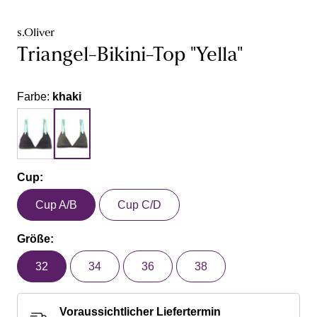
s.Oliver
Triangel-Bikini-Top "Yella"
Farbe:
khaki
Cup:
Cup A/B
Cup C/D
Größe:
32
34
36
38
Voraussichtlicher Liefertermin