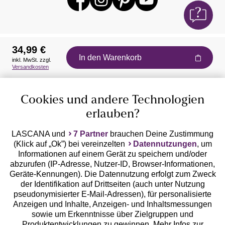
34,99 €
In den Warenkorb
inkl. MwSt. zzgl.
Auszeichnungen
Versandkosten
Cookies und andere Technologien
erlauben?
LASCANA und
7 Partner
brauchen Deine Zustimmung
(Klick auf „Ok”) bei vereinzelten
Datennutzungen
, um
Geprüfte Sicherheit
Informationen auf einem Gerät zu speichern und/oder
abzurufen (IP-Adresse, Nutzer-ID, Browser-Informationen,
Geräte-Kennungen). Die Datennutzung erfolgt zum Zweck
der Identifikation auf Drittseiten (auch unter Nutzung
pseudonymisierter E-Mail-Adressen), für personalisierte
Anzeigen und Inhalte, Anzeigen- und Inhaltsmessungen
Unsere Apps
sowie um Erkenntnisse über Zielgruppen und
Produktentwicklungen zu gewinnen. Mehr Infos zur